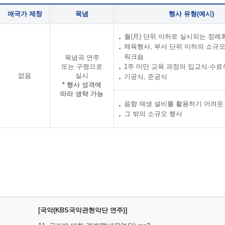
애국가 제창
묵념
행사 유형(예시)
월(月) 단위 이하로 실시되는 정례
체육행사, 부서 단위 이하의 소규
워크숍
묵념곡 연주
또는 구령으로
1주 미만 교육 과정의 입교식·수료
없음
실시
기공식, 준공식
* 행사 성격에
따라 생략 가능
음향 재생 설비를 활용하기 어려운
그 밖의 소규모 행사
[국악(KBS국악관현악단 연주)]