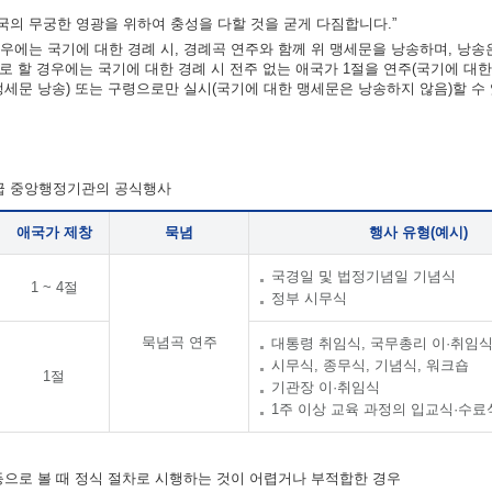
의 무궁한 영광을 위하여 충성을 다할 것을 굳게 다짐합니다.”
우에는 국기에 대한 경례 시, 경례곡 연주와 함께 위 맹세문을 낭송하며, 낭송
차로 할 경우에는 국기에 대한 경례 시 전주 없는 애국가 1절을 연주(국기에 대
맹세문 낭송) 또는 구령으로만 실시(국기에 대한 맹세문은 낭송하지 않음)할 수
각급 중앙행정기관의 공식행사
애국가 제창
묵념
행사 유형(예시)
국경일 및 법정기념일 기념식
1 ~ 4절
정부 시무식
묵념곡 연주
대통령 취임식, 국무총리 이·취임
시무식, 종무식, 기념식, 워크숍
1절
기관장 이·취임식
1주 이상 교육 과정의 입교식·수료
 등으로 볼 때 정식 절차로 시행하는 것이 어렵거나 부적합한 경우