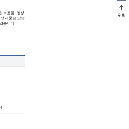
은 녹음물· 영상
위로
한 맹세문은 낭송
 있습니다.
식
식