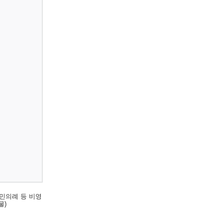
민의례 등 비영
물)