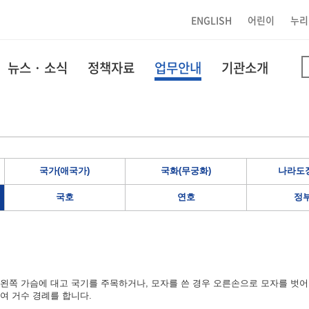
ENGLISH
어린이
누리
뉴스 · 소식
정책자료
업무안내
기관소개
국가(애국가)
국화(무궁화)
나라도장
국호
연호
정
왼쪽 가슴에 대고 국기를 주목하거나, 모자를 쓴 경우 오른손으로 모자를 벗어
여 거수 경례를 합니다.