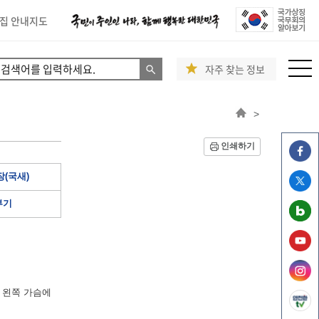
집 안내지도
자주 찾는 정보
>
인쇄하기
(국새)
부기
 왼쪽 가슴에