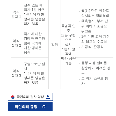
전주 없는 애
국가 1절 연주
월(月) 단위 이하로
약식
* 국기에 대한
실시되는 정례회의
절차 1
맹세문 낭송은
체육행사, 부서 단
하지 않음
묵념곡 연
위 이하의 소규모
주
워크숍
국기에 대한
또는 구령
1주 미만 교육 과정
경례곡 연주와
으로
약식
의 입교식·수료식
함께 국기에
없음
실시
절차 2
기공식, 준공식
대한 맹세문
* 행사 성
낭송
격에
따라 생략
음향 재생 설비를
가능
구령으로만 실
활용하기 어려운 경
시
약식
* 국기에 대한
우
절차 3
맹세문 낭송은
그 밖의 소규모 행
하지 않음
사
국민의례 절차 영상
국민의례 규정