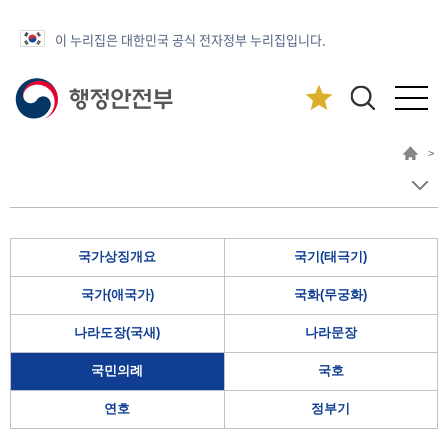
이 누리집은 대한민국 공식 전자정부 누리집입니다.
>
국가상징개요
국기(태극기)
국가(애국가)
국화(무궁화)
나라도장(국새)
나라문장
국민의례
국호
연호
정부기