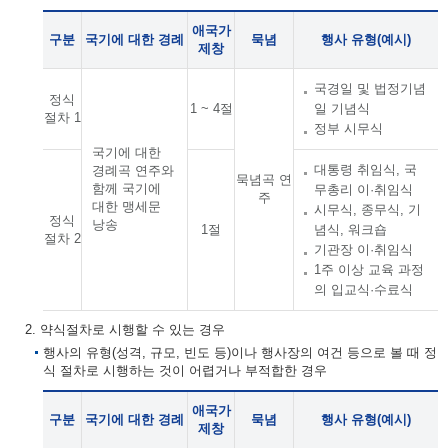
애국가
구분
국기에 대한 경례
묵념
행사 유형(예시)
제창
국경일 및 법정기념
정식
1 ~ 4절
일 기념식
절차 1
정부 시무식
국기에 대한
대통령 취임식, 국
경례곡 연주와
묵념곡 연
함께 국기에
무총리 이·취임식
주
대한 맹세문
시무식, 종무식, 기
정식
낭송
1절
념식, 워크숍
절차 2
기관장 이·취임식
1주 이상 교육 과정
의 입교식·수료식
2. 약식절차로 시행할 수 있는 경우
행사의 유형(성격, 규모, 빈도 등)이나 행사장의 여건 등으로 볼 때 정
식 절차로 시행하는 것이 어렵거나 부적합한 경우
애국가
구분
국기에 대한 경례
묵념
행사 유형(예시)
제창