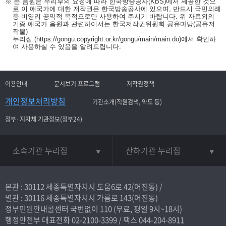
※ 본 음원은 우리부의 요청에 따라 한국방송공사(KBS)에서 제공한 것으
로 이 애국가에 대한 저작권은 한국방송공사에 있으며, 반드시 국민의례
등 비영리 공익적 목적으로만 사용하여 주시기 바랍니다. 위 자료외의
기증 애국가 음원과 관련하여서는 한국저작권위원회 공유마당(공유저
작물)
누리집
(https://gongu.copyright.or.kr/gongu/main/main.do)
에서 확인하
여 사용하실 수 있음을 알려드립니다.
이용안내
문서보기 프로그램
저작권정책
개인정보처리방침
기관소개(직원검색, 약도 등)
정부·지자체 기관정보(정부24)
소속기관 누리집
산하기관 누리집
본관 : 30112 세종특별자치시 도움6로 42(어진동) /
별관 : 30116 세종특별자치시 가름로 143(어진동)
정부민원안내콜센터 국번없이
110
(무료, 평일 9시~18시)
행정안전부 대표전화
02-2100-3399
/ 팩스 044-204-8911