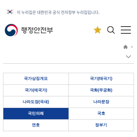
이 누리집은 대한민국 공식 전자정부 누리집입니다.
>
국가상징개요
국기(태극기)
국가(애국가)
국화(무궁화)
나라도장(국새)
나라문장
국민의례
국호
연호
정부기