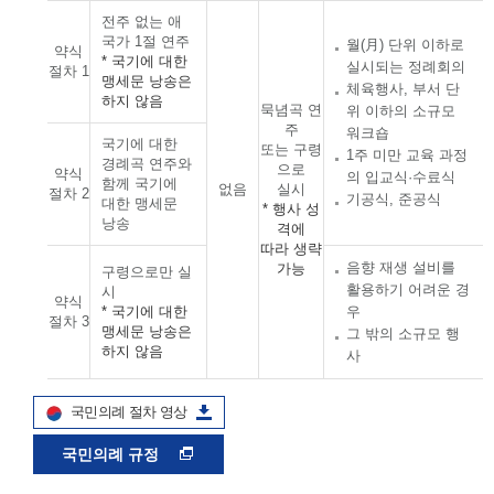
전주 없는 애
국가 1절 연주
월(月) 단위 이하로
약식
* 국기에 대한
실시되는 정례회의
절차 1
맹세문 낭송은
체육행사, 부서 단
하지 않음
묵념곡 연
위 이하의 소규모
주
워크숍
국기에 대한
또는 구령
1주 미만 교육 과정
경례곡 연주와
으로
약식
의 입교식·수료식
함께 국기에
없음
실시
절차 2
기공식, 준공식
대한 맹세문
* 행사 성
낭송
격에
따라 생략
음향 재생 설비를
가능
구령으로만 실
활용하기 어려운 경
시
약식
* 국기에 대한
우
절차 3
맹세문 낭송은
그 밖의 소규모 행
하지 않음
사
국민의례 절차 영상
국민의례 규정