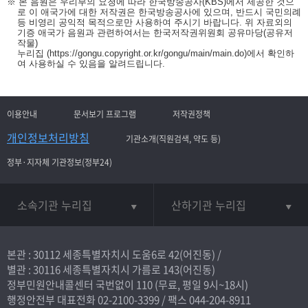
※ 본 음원은 우리부의 요청에 따라 한국방송공사(KBS)에서 제공한 것으
로 이 애국가에 대한 저작권은 한국방송공사에 있으며, 반드시 국민의례
등 비영리 공익적 목적으로만 사용하여 주시기 바랍니다. 위 자료외의
기증 애국가 음원과 관련하여서는 한국저작권위원회 공유마당(공유저
작물)
누리집
(https://gongu.copyright.or.kr/gongu/main/main.do)
에서 확인하
여 사용하실 수 있음을 알려드립니다.
이용안내
문서보기 프로그램
저작권정책
개인정보처리방침
기관소개(직원검색, 약도 등)
정부·지자체 기관정보(정부24)
소속기관 누리집
산하기관 누리집
본관 : 30112 세종특별자치시 도움6로 42(어진동) /
별관 : 30116 세종특별자치시 가름로 143(어진동)
정부민원안내콜센터 국번없이
110
(무료, 평일 9시~18시)
행정안전부 대표전화
02-2100-3399
/ 팩스 044-204-8911