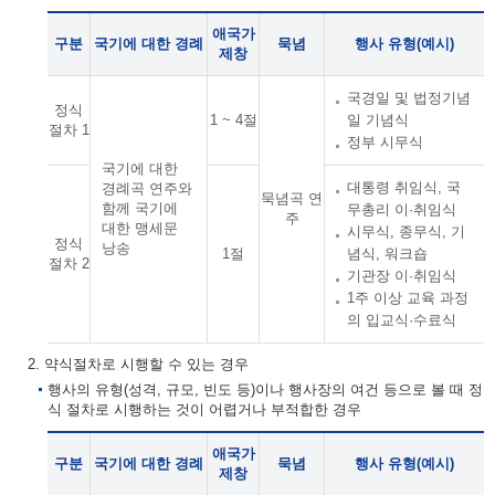
애국가
구분
국기에 대한 경례
묵념
행사 유형(예시)
제창
국경일 및 법정기념
정식
1 ~ 4절
일 기념식
절차 1
정부 시무식
국기에 대한
대통령 취임식, 국
경례곡 연주와
묵념곡 연
함께 국기에
무총리 이·취임식
주
대한 맹세문
시무식, 종무식, 기
정식
낭송
1절
념식, 워크숍
절차 2
기관장 이·취임식
1주 이상 교육 과정
의 입교식·수료식
2. 약식절차로 시행할 수 있는 경우
행사의 유형(성격, 규모, 빈도 등)이나 행사장의 여건 등으로 볼 때 정
식 절차로 시행하는 것이 어렵거나 부적합한 경우
애국가
구분
국기에 대한 경례
묵념
행사 유형(예시)
제창