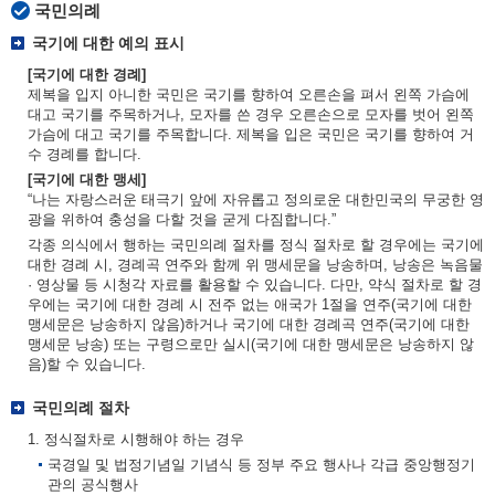
국민의례
국기에 대한 예의 표시
[국기에 대한 경례]
제복을 입지 아니한 국민은 국기를 향하여 오른손을 펴서 왼쪽 가슴에
대고 국기를 주목하거나, 모자를 쓴 경우 오른손으로 모자를 벗어 왼쪽
가슴에 대고 국기를 주목합니다. 제복을 입은 국민은 국기를 향하여 거
수 경례를 합니다.
[국기에 대한 맹세]
“나는 자랑스러운 태극기 앞에 자유롭고 정의로운 대한민국의 무궁한 영
광을 위하여 충성을 다할 것을 굳게 다짐합니다.”
각종 의식에서 행하는 국민의례 절차를 정식 절차로 할 경우에는 국기에
대한 경례 시, 경례곡 연주와 함께 위 맹세문을 낭송하며, 낭송은 녹음물
· 영상물 등 시청각 자료를 활용할 수 있습니다. 다만, 약식 절차로 할 경
우에는 국기에 대한 경례 시 전주 없는 애국가 1절을 연주(국기에 대한
맹세문은 낭송하지 않음)하거나 국기에 대한 경례곡 연주(국기에 대한
맹세문 낭송) 또는 구령으로만 실시(국기에 대한 맹세문은 낭송하지 않
음)할 수 있습니다.
국민의례 절차
1. 정식절차로 시행해야 하는 경우
국경일 및 법정기념일 기념식 등 정부 주요 행사나 각급 중앙행정기
관의 공식행사