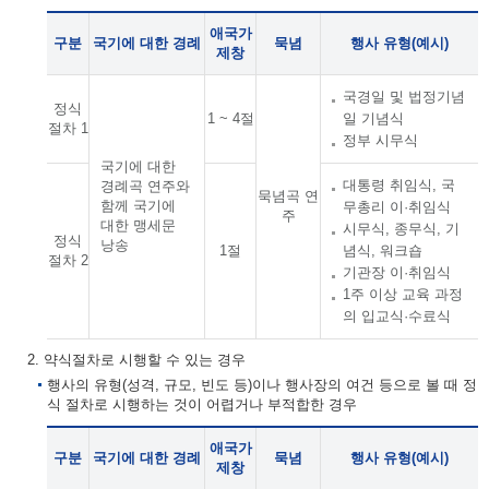
애국가
구분
국기에 대한 경례
묵념
행사 유형(예시)
제창
국경일 및 법정기념
정식
1 ~ 4절
일 기념식
절차 1
정부 시무식
국기에 대한
대통령 취임식, 국
경례곡 연주와
묵념곡 연
함께 국기에
무총리 이·취임식
주
대한 맹세문
시무식, 종무식, 기
정식
낭송
1절
념식, 워크숍
절차 2
기관장 이·취임식
1주 이상 교육 과정
의 입교식·수료식
2. 약식절차로 시행할 수 있는 경우
행사의 유형(성격, 규모, 빈도 등)이나 행사장의 여건 등으로 볼 때 정
식 절차로 시행하는 것이 어렵거나 부적합한 경우
애국가
구분
국기에 대한 경례
묵념
행사 유형(예시)
제창