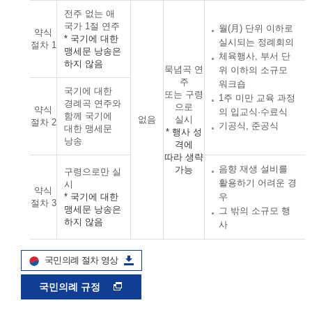
전주 없는 애
국가 1절 연주
월(月) 단위 이하로
약식
* 국기에 대한
실시되는 정례회의
절차 1
맹세문 낭송은
체육행사, 부서 단
하지 않음
묵념곡 연
위 이하의 소규모
주
워크숍
국기에 대한
또는 구령
1주 미만 교육 과정
경례곡 연주와
으로
약식
의 입교식·수료식
함께 국기에
없음
실시
절차 2
기공식, 준공식
대한 맹세문
* 행사 성
낭송
격에
따라 생략
음향 재생 설비를
가능
구령으로만 실
활용하기 어려운 경
시
약식
* 국기에 대한
우
절차 3
맹세문 낭송은
그 밖의 소규모 행
하지 않음
사
국민의례 절차 영상
국민의례 규정