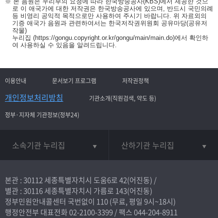
※ 본 음원은 우리부의 요청에 따라 한국방송공사(KBS)에서 제공한 것으
로 이 애국가에 대한 저작권은 한국방송공사에 있으며, 반드시 국민의례
등 비영리 공익적 목적으로만 사용하여 주시기 바랍니다. 위 자료외의
기증 애국가 음원과 관련하여서는 한국저작권위원회 공유마당(공유저
작물)
누리집
(https://gongu.copyright.or.kr/gongu/main/main.do)
에서 확인하
여 사용하실 수 있음을 알려드립니다.
이용안내
문서보기 프로그램
저작권정책
개인정보처리방침
기관소개(직원검색, 약도 등)
정부·지자체 기관정보(정부24)
소속기관 누리집
산하기관 누리집
본관 : 30112 세종특별자치시 도움6로 42(어진동) /
별관 : 30116 세종특별자치시 가름로 143(어진동)
정부민원안내콜센터 국번없이
110
(무료, 평일 9시~18시)
행정안전부 대표전화
02-2100-3399
/ 팩스 044-204-8911