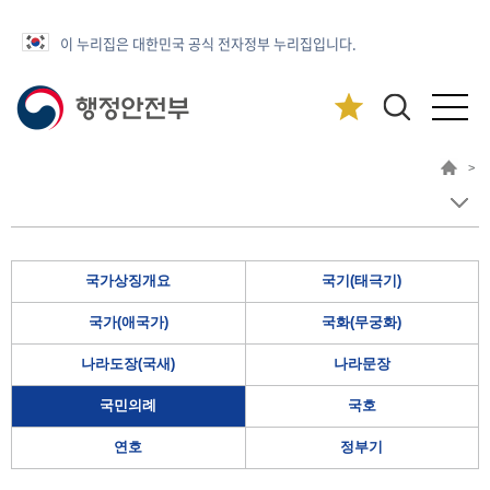
이 누리집은 대한민국 공식 전자정부 누리집입니다.
>
국가상징개요
국기(태극기)
국가(애국가)
국화(무궁화)
나라도장(국새)
나라문장
국민의례
국호
연호
정부기