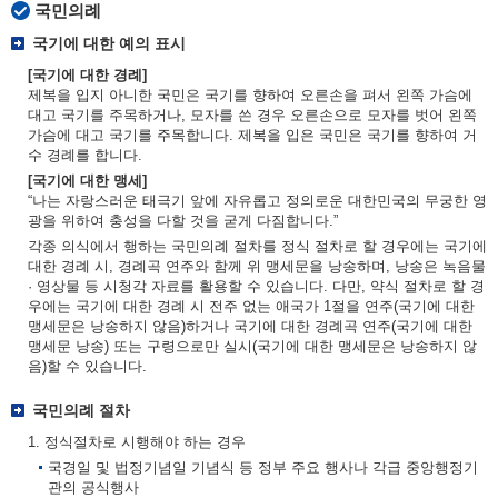
국민의례
국기에 대한 예의 표시
[국기에 대한 경례]
제복을 입지 아니한 국민은 국기를 향하여 오른손을 펴서 왼쪽 가슴에
대고 국기를 주목하거나, 모자를 쓴 경우 오른손으로 모자를 벗어 왼쪽
가슴에 대고 국기를 주목합니다. 제복을 입은 국민은 국기를 향하여 거
수 경례를 합니다.
[국기에 대한 맹세]
“나는 자랑스러운 태극기 앞에 자유롭고 정의로운 대한민국의 무궁한 영
광을 위하여 충성을 다할 것을 굳게 다짐합니다.”
각종 의식에서 행하는 국민의례 절차를 정식 절차로 할 경우에는 국기에
대한 경례 시, 경례곡 연주와 함께 위 맹세문을 낭송하며, 낭송은 녹음물
· 영상물 등 시청각 자료를 활용할 수 있습니다. 다만, 약식 절차로 할 경
우에는 국기에 대한 경례 시 전주 없는 애국가 1절을 연주(국기에 대한
맹세문은 낭송하지 않음)하거나 국기에 대한 경례곡 연주(국기에 대한
맹세문 낭송) 또는 구령으로만 실시(국기에 대한 맹세문은 낭송하지 않
음)할 수 있습니다.
국민의례 절차
1. 정식절차로 시행해야 하는 경우
국경일 및 법정기념일 기념식 등 정부 주요 행사나 각급 중앙행정기
관의 공식행사