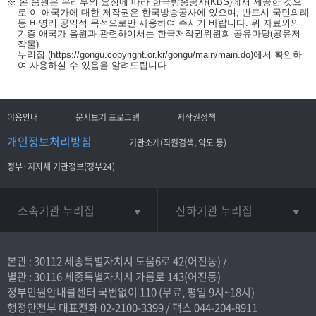
※ 본 음원은 우리부의 요청에 따라 한국방송공사(KBS)에서 제공한 것으
로 이 애국가에 대한 저작권은 한국방송공사에 있으며, 반드시 국민의례
등 비영리 공익적 목적으로만 사용하여 주시기 바랍니다. 위 자료외의
기증 애국가 음원과 관련하여서는 한국저작권위원회 공유마당(공유저
작물)
누리집
(https://gongu.copyright.or.kr/gongu/main/main.do)
에서 확인하
여 사용하실 수 있음을 알려드립니다.
이용안내
문서보기 프로그램
저작권정책
개인정보처리방침
기관소개(직원검색, 약도 등)
정부·지자체 기관정보(정부24)
소속기관 누리집
산하기관 누리집
본관 : 30112 세종특별자치시 도움6로 42(어진동) /
별관 : 30116 세종특별자치시 가름로 143(어진동)
정부민원안내콜센터 국번없이
110
(무료, 평일 9시~18시)
행정안전부 대표전화
02-2100-3399
/ 팩스 044-204-8911