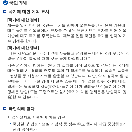
국민의례
국기에 대한 예의 표시
[국기에 대한 경례]
제복을 입지 아니한 국민은 국기를 향하여 오른손을 펴서 왼쪽 가슴에
대고 국기를 주목하거나, 모자를 쓴 경우 오른손으로 모자를 벗어 왼쪽
가슴에 대고 국기를 주목합니다. 제복을 입은 국민은 국기를 향하여 거
수 경례를 합니다.
[국기에 대한 맹세]
“나는 자랑스러운 태극기 앞에 자유롭고 정의로운 대한민국의 무궁한 영
광을 위하여 충성을 다할 것을 굳게 다짐합니다.”
각종 의식에서 행하는 국민의례 절차를 정식 절차로 할 경우에는 국기에
대한 경례 시, 경례곡 연주와 함께 위 맹세문을 낭송하며, 낭송은 녹음물
· 영상물 등 시청각 자료를 활용할 수 있습니다. 다만, 약식 절차로 할 경
우에는 국기에 대한 경례 시 전주 없는 애국가 1절을 연주(국기에 대한
맹세문은 낭송하지 않음)하거나 국기에 대한 경례곡 연주(국기에 대한
맹세문 낭송) 또는 구령으로만 실시(국기에 대한 맹세문은 낭송하지 않
음)할 수 있습니다.
국민의례 절차
1. 정식절차로 시행해야 하는 경우
국경일 및 법정기념일 기념식 등 정부 주요 행사나 각급 중앙행정기
관의 공식행사