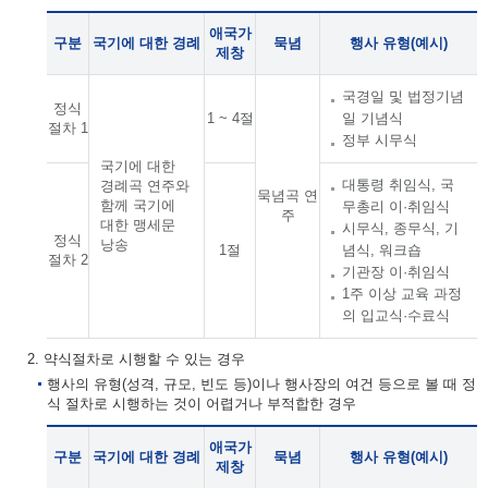
애국가
구분
국기에 대한 경례
묵념
행사 유형(예시)
제창
국경일 및 법정기념
정식
1 ~ 4절
일 기념식
절차 1
정부 시무식
국기에 대한
대통령 취임식, 국
경례곡 연주와
묵념곡 연
함께 국기에
무총리 이·취임식
주
대한 맹세문
시무식, 종무식, 기
정식
낭송
1절
념식, 워크숍
절차 2
기관장 이·취임식
1주 이상 교육 과정
의 입교식·수료식
2. 약식절차로 시행할 수 있는 경우
행사의 유형(성격, 규모, 빈도 등)이나 행사장의 여건 등으로 볼 때 정
식 절차로 시행하는 것이 어렵거나 부적합한 경우
애국가
구분
국기에 대한 경례
묵념
행사 유형(예시)
제창