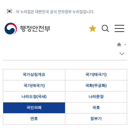
이 누리집은 대한민국 공식 전자정부 누리집입니다.
>
국가상징개요
국기(태극기)
국가(애국가)
국화(무궁화)
나라도장(국새)
나라문장
국민의례
국호
연호
정부기