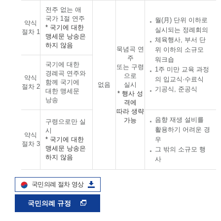
전주 없는 애
국가 1절 연주
월(月) 단위 이하로
약식
* 국기에 대한
실시되는 정례회의
절차 1
맹세문 낭송은
체육행사, 부서 단
하지 않음
묵념곡 연
위 이하의 소규모
주
워크숍
국기에 대한
또는 구령
1주 미만 교육 과정
경례곡 연주와
으로
약식
의 입교식·수료식
함께 국기에
없음
실시
절차 2
기공식, 준공식
대한 맹세문
* 행사 성
낭송
격에
따라 생략
음향 재생 설비를
가능
구령으로만 실
활용하기 어려운 경
시
약식
* 국기에 대한
우
절차 3
맹세문 낭송은
그 밖의 소규모 행
하지 않음
사
국민의례 절차 영상
국민의례 규정