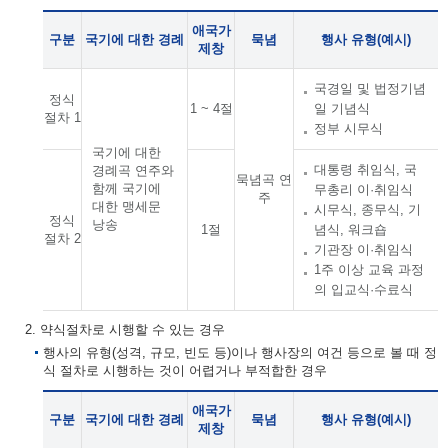
애국가
구분
국기에 대한 경례
묵념
행사 유형(예시)
제창
국경일 및 법정기념
정식
1 ~ 4절
일 기념식
절차 1
정부 시무식
국기에 대한
대통령 취임식, 국
경례곡 연주와
묵념곡 연
함께 국기에
무총리 이·취임식
주
대한 맹세문
시무식, 종무식, 기
정식
낭송
1절
념식, 워크숍
절차 2
기관장 이·취임식
1주 이상 교육 과정
의 입교식·수료식
2. 약식절차로 시행할 수 있는 경우
행사의 유형(성격, 규모, 빈도 등)이나 행사장의 여건 등으로 볼 때 정
식 절차로 시행하는 것이 어렵거나 부적합한 경우
애국가
구분
국기에 대한 경례
묵념
행사 유형(예시)
제창