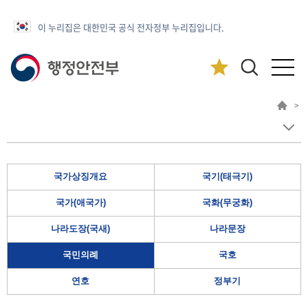
이 누리집은 대한민국 공식 전자정부 누리집입니다.
>
국가상징개요
국기(태극기)
국가(애국가)
국화(무궁화)
나라도장(국새)
나라문장
국민의례
국호
연호
정부기