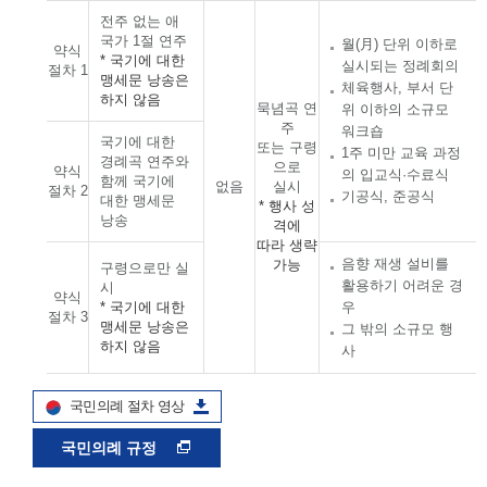
전주 없는 애
국가 1절 연주
월(月) 단위 이하로
약식
* 국기에 대한
실시되는 정례회의
절차 1
맹세문 낭송은
체육행사, 부서 단
하지 않음
묵념곡 연
위 이하의 소규모
주
워크숍
국기에 대한
또는 구령
1주 미만 교육 과정
경례곡 연주와
으로
약식
의 입교식·수료식
함께 국기에
없음
실시
절차 2
기공식, 준공식
대한 맹세문
* 행사 성
낭송
격에
따라 생략
음향 재생 설비를
가능
구령으로만 실
활용하기 어려운 경
시
약식
* 국기에 대한
우
절차 3
맹세문 낭송은
그 밖의 소규모 행
하지 않음
사
국민의례 절차 영상
국민의례 규정