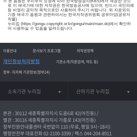
※ 본 음원은 우리부의 요청에 따라 한국방송공사(KBS)에서 제공한 것으
로 이 애국가에 대한 저작권은 한국방송공사에 있으며, 반드시 국민의례
등 비영리 공익적 목적으로만 사용하여 주시기 바랍니다. 위 자료외의
기증 애국가 음원과 관련하여서는 한국저작권위원회 공유마당(공유저
작물)
누리집
(https://gongu.copyright.or.kr/gongu/main/main.do)
에서 확인하
여 사용하실 수 있음을 알려드립니다.
이용안내
문서보기 프로그램
저작권정책
개인정보처리방침
기관소개(직원검색, 약도 등)
정부·지자체 기관정보(정부24)
소속기관 누리집
산하기관 누리집
본관 : 30112 세종특별자치시 도움6로 42(어진동) /
별관 : 30116 세종특별자치시 가름로 143(어진동)
정부민원안내콜센터 국번없이
110
(무료, 평일 9시~18시)
행정안전부 대표전화
02-2100-3399
/ 팩스 044-204-8911