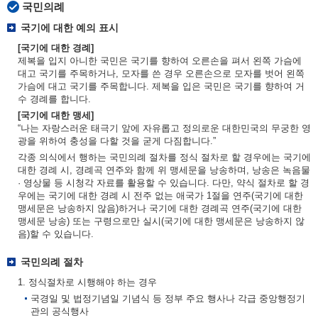
국민의례
국기에 대한 예의 표시
[국기에 대한 경례]
제복을 입지 아니한 국민은 국기를 향하여 오른손을 펴서 왼쪽 가슴에
대고 국기를 주목하거나, 모자를 쓴 경우 오른손으로 모자를 벗어 왼쪽
가슴에 대고 국기를 주목합니다. 제복을 입은 국민은 국기를 향하여 거
수 경례를 합니다.
[국기에 대한 맹세]
“나는 자랑스러운 태극기 앞에 자유롭고 정의로운 대한민국의 무궁한 영
광을 위하여 충성을 다할 것을 굳게 다짐합니다.”
각종 의식에서 행하는 국민의례 절차를 정식 절차로 할 경우에는 국기에
대한 경례 시, 경례곡 연주와 함께 위 맹세문을 낭송하며, 낭송은 녹음물
· 영상물 등 시청각 자료를 활용할 수 있습니다. 다만, 약식 절차로 할 경
우에는 국기에 대한 경례 시 전주 없는 애국가 1절을 연주(국기에 대한
맹세문은 낭송하지 않음)하거나 국기에 대한 경례곡 연주(국기에 대한
맹세문 낭송) 또는 구령으로만 실시(국기에 대한 맹세문은 낭송하지 않
음)할 수 있습니다.
국민의례 절차
1. 정식절차로 시행해야 하는 경우
국경일 및 법정기념일 기념식 등 정부 주요 행사나 각급 중앙행정기
관의 공식행사