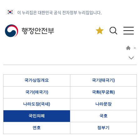
이 누리집은 대한민국 공식 전자정부 누리집입니다.
>
국가상징개요
국기(태극기)
국가(애국가)
국화(무궁화)
나라도장(국새)
나라문장
국민의례
국호
연호
정부기