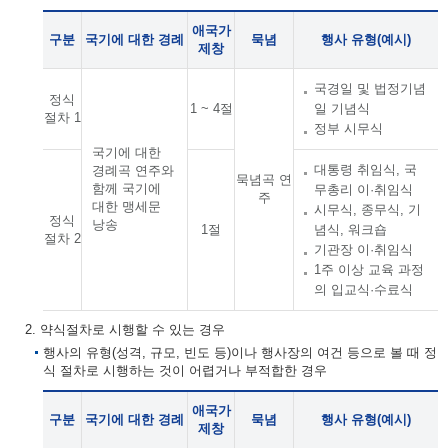
애국가
구분
국기에 대한 경례
묵념
행사 유형(예시)
제창
국경일 및 법정기념
정식
1 ~ 4절
일 기념식
절차 1
정부 시무식
국기에 대한
대통령 취임식, 국
경례곡 연주와
묵념곡 연
함께 국기에
무총리 이·취임식
주
대한 맹세문
시무식, 종무식, 기
정식
낭송
1절
념식, 워크숍
절차 2
기관장 이·취임식
1주 이상 교육 과정
의 입교식·수료식
2. 약식절차로 시행할 수 있는 경우
행사의 유형(성격, 규모, 빈도 등)이나 행사장의 여건 등으로 볼 때 정
식 절차로 시행하는 것이 어렵거나 부적합한 경우
애국가
구분
국기에 대한 경례
묵념
행사 유형(예시)
제창