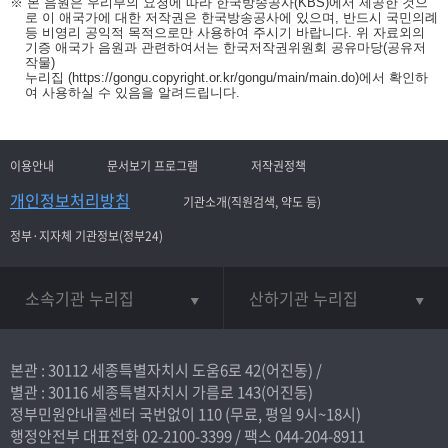
※ 본 음원은 우리부의 요청에 따라 한국방송공사(KBS)에서 제공한 것으
로 이 애국가에 대한 저작권은 한국방송공사에 있으며, 반드시 국민의례
등 비영리 공익적 목적으로만 사용하여 주시기 바랍니다. 위 자료외의
기증 애국가 음원과 관련하여서는 한국저작권위원회 공유마당(공유저
작물)
누리집
(https://gongu.copyright.or.kr/gongu/main/main.do)
에서 확인하
여 사용하실 수 있음을 알려드립니다.
이용안내
문서보기 프로그램
저작권정책
개인정보처리방침
기관소개(직원검색, 약도 등)
정부·지자체 기관정보(정부24)
소속기관 누리집
산하기관 누리집
본관 : 30112 세종특별자치시 도움6로 42(어진동) /
별관 : 30116 세종특별자치시 가름로 143(어진동)
정부민원안내콜센터 국번없이
110
(무료, 평일 9시~18시)
행정안전부 대표전화
02-2100-3399
/ 팩스 044-204-8911