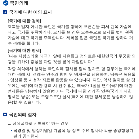
국민의례
국기에 대한 예의 표시
[국기에 대한 경례]
제복을 입지 아니한 국민은 국기를 향하여 오른손을 펴서 왼쪽 가슴에
대고 국기를 주목하거나, 모자를 쓴 경우 오른손으로 모자를 벗어 왼쪽
가슴에 대고 국기를 주목합니다. 제복을 입은 국민은 국기를 향하여 거
수 경례를 합니다.
[국기에 대한 맹세]
“나는 자랑스러운 태극기 앞에 자유롭고 정의로운 대한민국의 무궁한 영
광을 위하여 충성을 다할 것을 굳게 다짐합니다.”
각종 의식에서 행하는 국민의례 절차를 정식 절차로 할 경우에는 국기에
대한 경례 시, 경례곡 연주와 함께 위 맹세문을 낭송하며, 낭송은 녹음물
· 영상물 등 시청각 자료를 활용할 수 있습니다. 다만, 약식 절차로 할 경
우에는 국기에 대한 경례 시 전주 없는 애국가 1절을 연주(국기에 대한
맹세문은 낭송하지 않음)하거나 국기에 대한 경례곡 연주(국기에 대한
맹세문 낭송) 또는 구령으로만 실시(국기에 대한 맹세문은 낭송하지 않
음)할 수 있습니다.
국민의례 절차
1. 정식절차로 시행해야 하는 경우
국경일 및 법정기념일 기념식 등 정부 주요 행사나 각급 중앙행정기
관의 공식행사