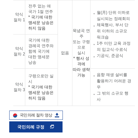
전주 없는 애
국가 1절 연주
월(月) 단위 이하로
약식
* 국기에 대한
실시되는 정례회의
절차 1
맹세문 낭송은
체육행사, 부서 단
하지 않음
묵념곡 연
위 이하의 소규모
주
워크숍
국기에 대한
또는 구령
1주 미만 교육 과정
경례곡 연주와
으로
약식
의 입교식·수료식
함께 국기에
없음
실시
절차 2
기공식, 준공식
대한 맹세문
* 행사 성
낭송
격에
따라 생략
음향 재생 설비를
가능
구령으로만 실
활용하기 어려운 경
시
약식
* 국기에 대한
우
절차 3
맹세문 낭송은
그 밖의 소규모 행
하지 않음
사
국민의례 절차 영상
국민의례 규정