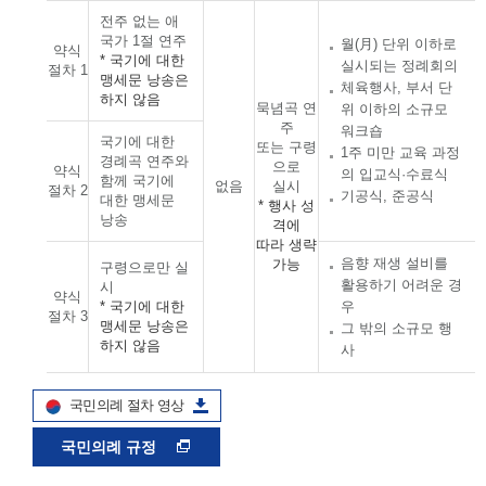
전주 없는 애
국가 1절 연주
월(月) 단위 이하로
약식
* 국기에 대한
실시되는 정례회의
절차 1
맹세문 낭송은
체육행사, 부서 단
하지 않음
묵념곡 연
위 이하의 소규모
주
워크숍
국기에 대한
또는 구령
1주 미만 교육 과정
경례곡 연주와
으로
약식
의 입교식·수료식
함께 국기에
없음
실시
절차 2
기공식, 준공식
대한 맹세문
* 행사 성
낭송
격에
따라 생략
음향 재생 설비를
가능
구령으로만 실
활용하기 어려운 경
시
약식
* 국기에 대한
우
절차 3
맹세문 낭송은
그 밖의 소규모 행
하지 않음
사
국민의례 절차 영상
국민의례 규정