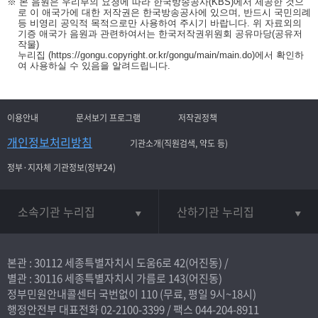
※ 본 음원은 우리부의 요청에 따라 한국방송공사(KBS)에서 제공한 것으
로 이 애국가에 대한 저작권은 한국방송공사에 있으며, 반드시 국민의례
등 비영리 공익적 목적으로만 사용하여 주시기 바랍니다. 위 자료외의
기증 애국가 음원과 관련하여서는 한국저작권위원회 공유마당(공유저
작물)
누리집
(https://gongu.copyright.or.kr/gongu/main/main.do)
에서 확인하
여 사용하실 수 있음을 알려드립니다.
이용안내
문서보기 프로그램
저작권정책
개인정보처리방침
기관소개(직원검색, 약도 등)
정부·지자체 기관정보(정부24)
소속기관 누리집
산하기관 누리집
본관 : 30112 세종특별자치시 도움6로 42(어진동) /
별관 : 30116 세종특별자치시 가름로 143(어진동)
정부민원안내콜센터 국번없이
110
(무료, 평일 9시~18시)
행정안전부 대표전화
02-2100-3399
/ 팩스 044-204-8911