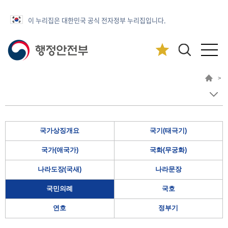
이 누리집은 대한민국 공식 전자정부 누리집입니다.
>
국가상징개요
국기(태극기)
국가(애국가)
국화(무궁화)
나라도장(국새)
나라문장
국민의례
국호
연호
정부기