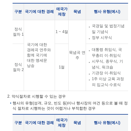
애국가
구분
국기에 대한 경례
묵념
행사 유형(예시)
제창
국경일 및 법정기념
정식
1 ~ 4절
일 기념식
절차 1
정부 시무식
국기에 대한
대통령 취임식, 국
경례곡 연주와
묵념곡 연
함께 국기에
무총리 이·취임식
주
대한 맹세문
시무식, 종무식, 기
정식
낭송
1절
념식, 워크숍
절차 2
기관장 이·취임식
1주 이상 교육 과정
의 입교식·수료식
2. 약식절차로 시행할 수 있는 경우
행사의 유형(성격, 규모, 빈도 등)이나 행사장의 여건 등으로 볼 때 정
식 절차로 시행하는 것이 어렵거나 부적합한 경우
애국가
구분
국기에 대한 경례
묵념
행사 유형(예시)
제창