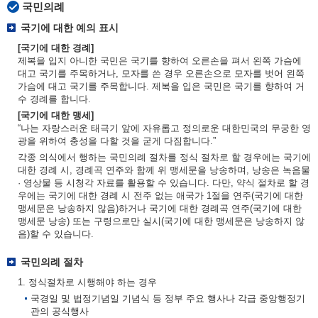
국민의례
국기에 대한 예의 표시
[국기에 대한 경례]
제복을 입지 아니한 국민은 국기를 향하여 오른손을 펴서 왼쪽 가슴에
대고 국기를 주목하거나, 모자를 쓴 경우 오른손으로 모자를 벗어 왼쪽
가슴에 대고 국기를 주목합니다. 제복을 입은 국민은 국기를 향하여 거
수 경례를 합니다.
[국기에 대한 맹세]
“나는 자랑스러운 태극기 앞에 자유롭고 정의로운 대한민국의 무궁한 영
광을 위하여 충성을 다할 것을 굳게 다짐합니다.”
각종 의식에서 행하는 국민의례 절차를 정식 절차로 할 경우에는 국기에
대한 경례 시, 경례곡 연주와 함께 위 맹세문을 낭송하며, 낭송은 녹음물
· 영상물 등 시청각 자료를 활용할 수 있습니다. 다만, 약식 절차로 할 경
우에는 국기에 대한 경례 시 전주 없는 애국가 1절을 연주(국기에 대한
맹세문은 낭송하지 않음)하거나 국기에 대한 경례곡 연주(국기에 대한
맹세문 낭송) 또는 구령으로만 실시(국기에 대한 맹세문은 낭송하지 않
음)할 수 있습니다.
국민의례 절차
1. 정식절차로 시행해야 하는 경우
국경일 및 법정기념일 기념식 등 정부 주요 행사나 각급 중앙행정기
관의 공식행사