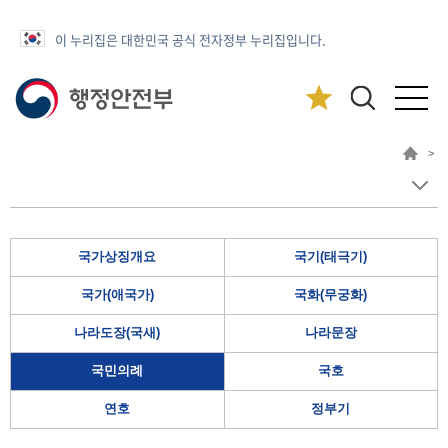
이 누리집은 대한민국 공식 전자정부 누리집입니다.
>
국가상징개요
국기(태극기)
국가(애국가)
국화(무궁화)
나라도장(국새)
나라문장
국민의례
국호
연호
정부기