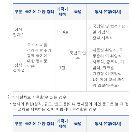
애국가
구분
국기에 대한 경례
묵념
행사 유형(예시)
제창
국경일 및 법정기념
정식
1 ~ 4절
일 기념식
절차 1
정부 시무식
국기에 대한
대통령 취임식, 국
경례곡 연주와
묵념곡 연
함께 국기에
무총리 이·취임식
주
대한 맹세문
시무식, 종무식, 기
정식
낭송
1절
념식, 워크숍
절차 2
기관장 이·취임식
1주 이상 교육 과정
의 입교식·수료식
2. 약식절차로 시행할 수 있는 경우
행사의 유형(성격, 규모, 빈도 등)이나 행사장의 여건 등으로 볼 때 정
식 절차로 시행하는 것이 어렵거나 부적합한 경우
애국가
구분
국기에 대한 경례
묵념
행사 유형(예시)
제창