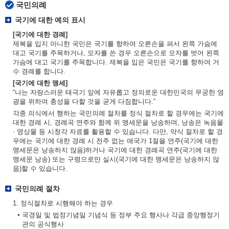
국민의례
국기에 대한 예의 표시
[국기에 대한 경례]
제복을 입지 아니한 국민은 국기를 향하여 오른손을 펴서 왼쪽 가슴에
대고 국기를 주목하거나, 모자를 쓴 경우 오른손으로 모자를 벗어 왼쪽
가슴에 대고 국기를 주목합니다. 제복을 입은 국민은 국기를 향하여 거
수 경례를 합니다.
[국기에 대한 맹세]
“나는 자랑스러운 태극기 앞에 자유롭고 정의로운 대한민국의 무궁한 영
광을 위하여 충성을 다할 것을 굳게 다짐합니다.”
각종 의식에서 행하는 국민의례 절차를 정식 절차로 할 경우에는 국기에
대한 경례 시, 경례곡 연주와 함께 위 맹세문을 낭송하며, 낭송은 녹음물
· 영상물 등 시청각 자료를 활용할 수 있습니다. 다만, 약식 절차로 할 경
우에는 국기에 대한 경례 시 전주 없는 애국가 1절을 연주(국기에 대한
맹세문은 낭송하지 않음)하거나 국기에 대한 경례곡 연주(국기에 대한
맹세문 낭송) 또는 구령으로만 실시(국기에 대한 맹세문은 낭송하지 않
음)할 수 있습니다.
국민의례 절차
1. 정식절차로 시행해야 하는 경우
국경일 및 법정기념일 기념식 등 정부 주요 행사나 각급 중앙행정기
관의 공식행사