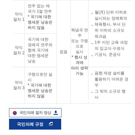
전주 없는 애
국가 1절 연주
월(月) 단위 이하로
약식
* 국기에 대한
실시되는 정례회의
절차 1
맹세문 낭송은
체육행사, 부서 단
하지 않음
묵념곡 연
위 이하의 소규모
주
워크숍
국기에 대한
또는 구령
1주 미만 교육 과정
경례곡 연주와
으로
약식
의 입교식·수료식
함께 국기에
없음
실시
절차 2
기공식, 준공식
대한 맹세문
* 행사 성
낭송
격에
따라 생략
음향 재생 설비를
가능
구령으로만 실
활용하기 어려운 경
시
약식
* 국기에 대한
우
절차 3
맹세문 낭송은
그 밖의 소규모 행
하지 않음
사
국민의례 절차 영상
국민의례 규정