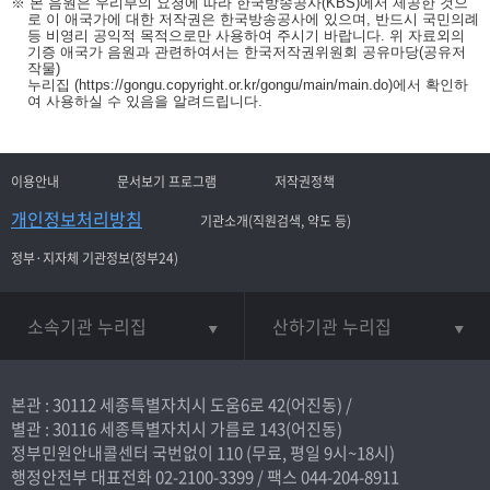
※ 본 음원은 우리부의 요청에 따라 한국방송공사(KBS)에서 제공한 것으
로 이 애국가에 대한 저작권은 한국방송공사에 있으며, 반드시 국민의례
등 비영리 공익적 목적으로만 사용하여 주시기 바랍니다. 위 자료외의
기증 애국가 음원과 관련하여서는 한국저작권위원회 공유마당(공유저
작물)
누리집
(https://gongu.copyright.or.kr/gongu/main/main.do)
에서 확인하
여 사용하실 수 있음을 알려드립니다.
이용안내
문서보기 프로그램
저작권정책
개인정보처리방침
기관소개(직원검색, 약도 등)
정부·지자체 기관정보(정부24)
소속기관 누리집
산하기관 누리집
본관 : 30112 세종특별자치시 도움6로 42(어진동) /
별관 : 30116 세종특별자치시 가름로 143(어진동)
정부민원안내콜센터 국번없이
110
(무료, 평일 9시~18시)
행정안전부 대표전화
02-2100-3399
/ 팩스 044-204-8911