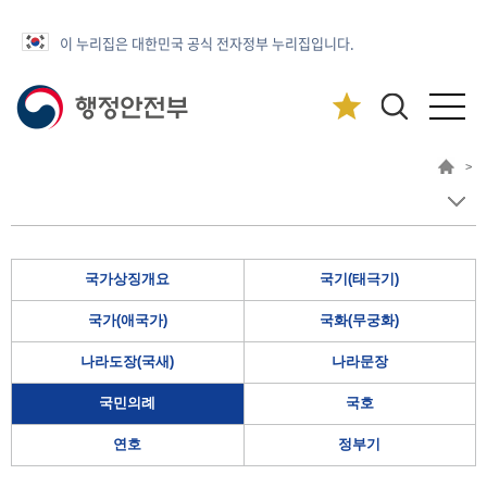
이 누리집은 대한민국 공식 전자정부 누리집입니다.
>
국가상징개요
국기(태극기)
국가(애국가)
국화(무궁화)
나라도장(국새)
나라문장
국민의례
국호
연호
정부기