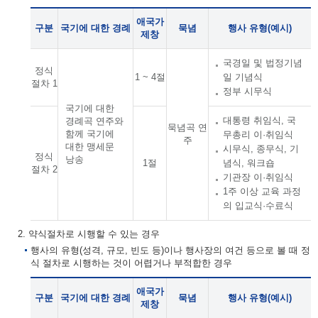
애국가
구분
국기에 대한 경례
묵념
행사 유형(예시)
제창
국경일 및 법정기념
정식
1 ~ 4절
일 기념식
절차 1
정부 시무식
국기에 대한
대통령 취임식, 국
경례곡 연주와
묵념곡 연
함께 국기에
무총리 이·취임식
주
대한 맹세문
시무식, 종무식, 기
정식
낭송
1절
념식, 워크숍
절차 2
기관장 이·취임식
1주 이상 교육 과정
의 입교식·수료식
2. 약식절차로 시행할 수 있는 경우
행사의 유형(성격, 규모, 빈도 등)이나 행사장의 여건 등으로 볼 때 정
식 절차로 시행하는 것이 어렵거나 부적합한 경우
애국가
구분
국기에 대한 경례
묵념
행사 유형(예시)
제창