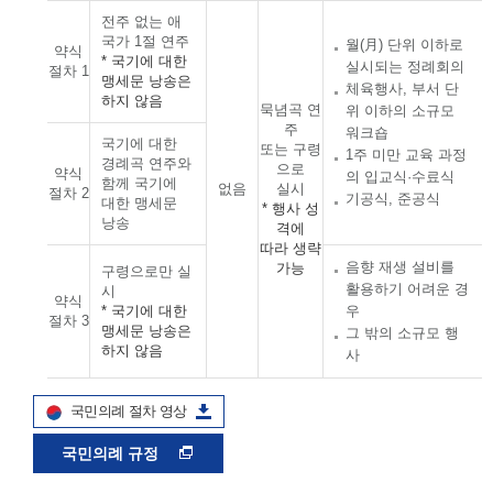
전주 없는 애
국가 1절 연주
월(月) 단위 이하로
약식
* 국기에 대한
실시되는 정례회의
절차 1
맹세문 낭송은
체육행사, 부서 단
하지 않음
묵념곡 연
위 이하의 소규모
주
워크숍
국기에 대한
또는 구령
1주 미만 교육 과정
경례곡 연주와
으로
약식
의 입교식·수료식
함께 국기에
없음
실시
절차 2
기공식, 준공식
대한 맹세문
* 행사 성
낭송
격에
따라 생략
음향 재생 설비를
가능
구령으로만 실
활용하기 어려운 경
시
약식
* 국기에 대한
우
절차 3
맹세문 낭송은
그 밖의 소규모 행
하지 않음
사
국민의례 절차 영상
국민의례 규정