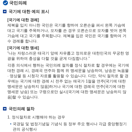
국민의례
국기에 대한 예의 표시
[국기에 대한 경례]
제복을 입지 아니한 국민은 국기를 향하여 오른손을 펴서 왼쪽 가슴에
대고 국기를 주목하거나, 모자를 쓴 경우 오른손으로 모자를 벗어 왼쪽
가슴에 대고 국기를 주목합니다. 제복을 입은 국민은 국기를 향하여 거
수 경례를 합니다.
[국기에 대한 맹세]
“나는 자랑스러운 태극기 앞에 자유롭고 정의로운 대한민국의 무궁한 영
광을 위하여 충성을 다할 것을 굳게 다짐합니다.”
각종 의식에서 행하는 국민의례 절차를 정식 절차로 할 경우에는 국기에
대한 경례 시, 경례곡 연주와 함께 위 맹세문을 낭송하며, 낭송은 녹음물
· 영상물 등 시청각 자료를 활용할 수 있습니다. 다만, 약식 절차로 할 경
우에는 국기에 대한 경례 시 전주 없는 애국가 1절을 연주(국기에 대한
맹세문은 낭송하지 않음)하거나 국기에 대한 경례곡 연주(국기에 대한
맹세문 낭송) 또는 구령으로만 실시(국기에 대한 맹세문은 낭송하지 않
음)할 수 있습니다.
국민의례 절차
1. 정식절차로 시행해야 하는 경우
국경일 및 법정기념일 기념식 등 정부 주요 행사나 각급 중앙행정기
관의 공식행사