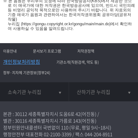
※ 본 음원은 우리부의 요청에 따라 한국방송공사(KBS)에서 제공한 것으
로 이 애국가에 대한 저작권은 한국방송공사에 있으며, 반드시 국민의례
등 비영리 공익적 목적으로만 사용하여 주시기 바랍니다. 위 자료외의
기증 애국가 음원과 관련하여서는 한국저작권위원회 공유마당(공유저
작물)
누리집
(https://gongu.copyright.or.kr/gongu/main/main.do)
에서 확인하
여 사용하실 수 있음을 알려드립니다.
이용안내
문서보기 프로그램
저작권정책
개인정보처리방침
기관소개(직원검색, 약도 등)
정부·지자체 기관정보(정부24)
소속기관 누리집
산하기관 누리집
본관 : 30112 세종특별자치시 도움6로 42(어진동) /
별관 : 30116 세종특별자치시 가름로 143(어진동)
정부민원안내콜센터 국번없이
110
(무료, 평일 9시~18시)
행정안전부 대표전화
02-2100-3399
/ 팩스 044-204-8911