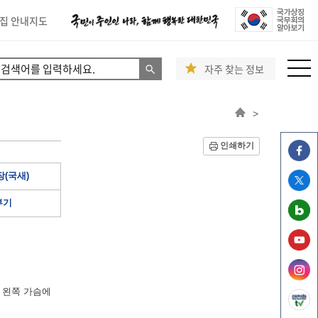
집 안내지도
자주 찾는 정보
>
인쇄하기
(국새)
부기
 왼쪽 가슴에