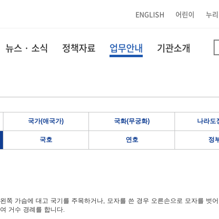
ENGLISH
어린이
누리
뉴스 · 소식
정책자료
업무안내
기관소개
국가(애국가)
국화(무궁화)
나라도장
국호
연호
정
왼쪽 가슴에 대고 국기를 주목하거나, 모자를 쓴 경우 오른손으로 모자를 벗어
여 거수 경례를 합니다.