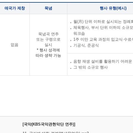
애국가 제창
묵념
행사 유형(예시)
월(月) 단위 이하로 실시되는 정례
체육행사, 부서 단위 이하의 소규
워크숍
묵념곡 연주
또는 구령으로
1주 미만 교육 과정의 입교식·수료
없음
실시
기공식, 준공식
* 행사 성격에
따라 생략 가능
음향 재생 설비를 활용하기 어려운
그 밖의 소규모 행사
[국악(KBS국악관현악단 연주)]