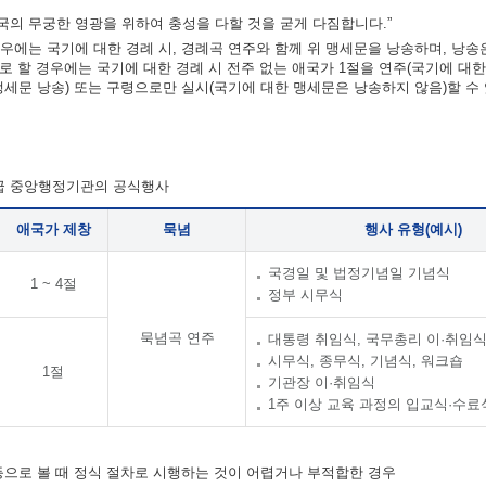
의 무궁한 영광을 위하여 충성을 다할 것을 굳게 다짐합니다.”
우에는 국기에 대한 경례 시, 경례곡 연주와 함께 위 맹세문을 낭송하며, 낭송
차로 할 경우에는 국기에 대한 경례 시 전주 없는 애국가 1절을 연주(국기에 대
맹세문 낭송) 또는 구령으로만 실시(국기에 대한 맹세문은 낭송하지 않음)할 수
각급 중앙행정기관의 공식행사
애국가 제창
묵념
행사 유형(예시)
국경일 및 법정기념일 기념식
1 ~ 4절
정부 시무식
묵념곡 연주
대통령 취임식, 국무총리 이·취임
시무식, 종무식, 기념식, 워크숍
1절
기관장 이·취임식
1주 이상 교육 과정의 입교식·수료
 등으로 볼 때 정식 절차로 시행하는 것이 어렵거나 부적합한 경우