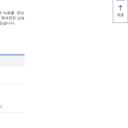
은 녹음물· 영상
위로
한 맹세문은 낭송
 있습니다.
식
식