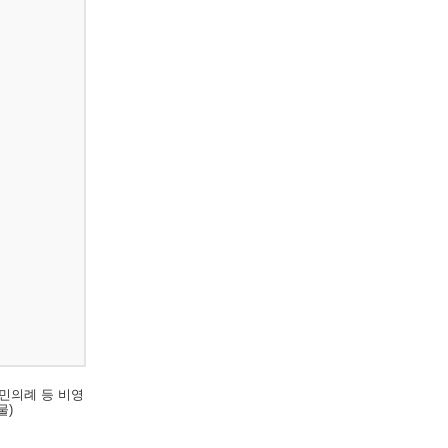
민의례 등 비영
물)