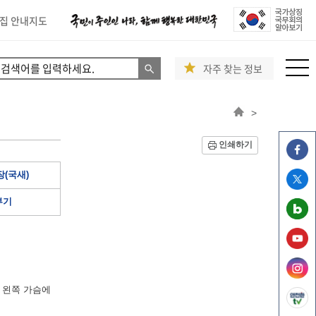
집 안내지도
자주 찾는 정보
>
인쇄하기
(국새)
부기
 왼쪽 가슴에