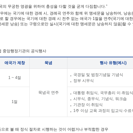
의 무궁한 영광을 위하여 충성을 다할 것을 굳게 다짐합니다.”
우에는 국기에 대한 경례 시, 경례곡 연주와 함께 위 맹세문을 낭송하며, 낭송
차로 할 경우에는 국기에 대한 경례 시 전주 없는 애국가 1절을 연주(국기에 대
맹세문 낭송) 또는 구령으로만 실시(국기에 대한 맹세문은 낭송하지 않음)할 수
각급 중앙행정기관의 공식행사
애국가 제창
묵념
행사 유형(예시)
국경일 및 법정기념일 기념식
1 ~ 4절
정부 시무식
묵념곡 연주
대통령 취임식, 국무총리 이·취임
시무식, 종무식, 기념식, 워크숍
1절
기관장 이·취임식
1주 이상 교육 과정의 입교식·수료
 등으로 볼 때 정식 절차로 시행하는 것이 어렵거나 부적합한 경우