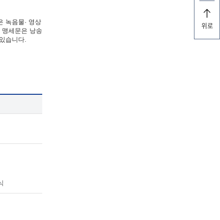
은 녹음물· 영상
위로
한 맹세문은 낭송
 있습니다.
식
식