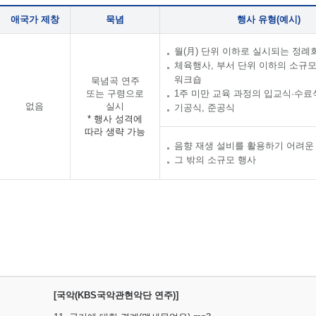
애국가 제창
묵념
행사 유형(예시)
월(月) 단위 이하로 실시되는 정례
체육행사, 부서 단위 이하의 소규
워크숍
묵념곡 연주
또는 구령으로
1주 미만 교육 과정의 입교식·수료
없음
실시
기공식, 준공식
* 행사 성격에
따라 생략 가능
음향 재생 설비를 활용하기 어려운
그 밖의 소규모 행사
[국악(KBS국악관현악단 연주)]