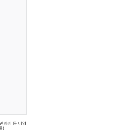
민의례 등 비영
물)