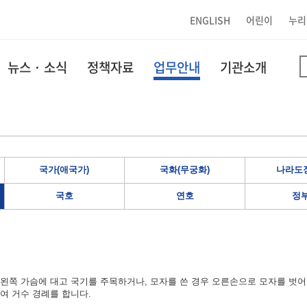
ENGLISH
어린이
누리
뉴스 · 소식
정책자료
업무안내
기관소개
국가(애국가)
국화(무궁화)
나라도장
국호
연호
정
왼쪽 가슴에 대고 국기를 주목하거나, 모자를 쓴 경우 오른손으로 모자를 벗어
여 거수 경례를 합니다.