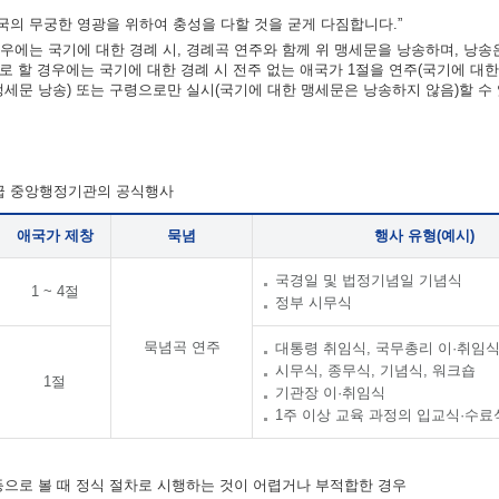
의 무궁한 영광을 위하여 충성을 다할 것을 굳게 다짐합니다.”
우에는 국기에 대한 경례 시, 경례곡 연주와 함께 위 맹세문을 낭송하며, 낭송
차로 할 경우에는 국기에 대한 경례 시 전주 없는 애국가 1절을 연주(국기에 대
맹세문 낭송) 또는 구령으로만 실시(국기에 대한 맹세문은 낭송하지 않음)할 수
각급 중앙행정기관의 공식행사
애국가 제창
묵념
행사 유형(예시)
국경일 및 법정기념일 기념식
1 ~ 4절
정부 시무식
묵념곡 연주
대통령 취임식, 국무총리 이·취임
시무식, 종무식, 기념식, 워크숍
1절
기관장 이·취임식
1주 이상 교육 과정의 입교식·수료
 등으로 볼 때 정식 절차로 시행하는 것이 어렵거나 부적합한 경우