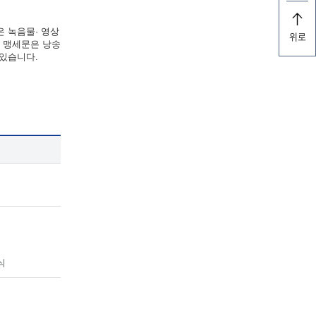
은 녹음물· 영상
위로
한 맹세문은 낭송
 있습니다.
식
식