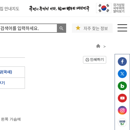
집 안내지도
자주 찾는 정보
>
인쇄하기
(국새)
부기
 왼쪽 가슴에