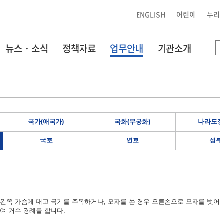
ENGLISH
어린이
누리
뉴스 · 소식
정책자료
업무안내
기관소개
국가(애국가)
국화(무궁화)
나라도장
국호
연호
정
왼쪽 가슴에 대고 국기를 주목하거나, 모자를 쓴 경우 오른손으로 모자를 벗어
여 거수 경례를 합니다.