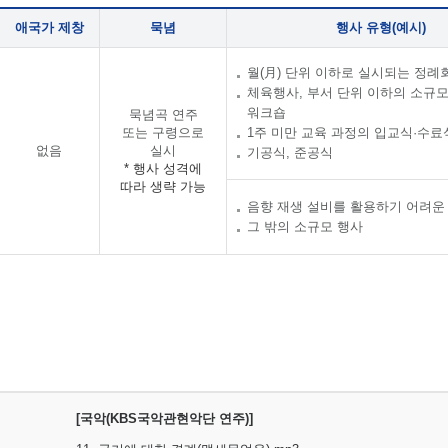
애국가 제창
묵념
행사 유형(예시)
월(月) 단위 이하로 실시되는 정례
체육행사, 부서 단위 이하의 소규
워크숍
묵념곡 연주
또는 구령으로
1주 미만 교육 과정의 입교식·수료
없음
실시
기공식, 준공식
* 행사 성격에
따라 생략 가능
음향 재생 설비를 활용하기 어려운
그 밖의 소규모 행사
[국악(KBS국악관현악단 연주)]