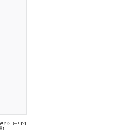
민의례 등 비영
물)