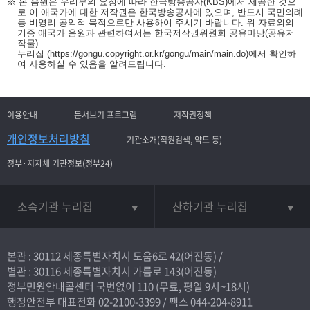
※ 본 음원은 우리부의 요청에 따라 한국방송공사(KBS)에서 제공한 것으
로 이 애국가에 대한 저작권은 한국방송공사에 있으며, 반드시 국민의례
등 비영리 공익적 목적으로만 사용하여 주시기 바랍니다. 위 자료외의
기증 애국가 음원과 관련하여서는 한국저작권위원회 공유마당(공유저
작물)
누리집
(https://gongu.copyright.or.kr/gongu/main/main.do)
에서 확인하
여 사용하실 수 있음을 알려드립니다.
이용안내
문서보기 프로그램
저작권정책
개인정보처리방침
기관소개(직원검색, 약도 등)
정부·지자체 기관정보(정부24)
소속기관 누리집
산하기관 누리집
본관 : 30112 세종특별자치시 도움6로 42(어진동) /
별관 : 30116 세종특별자치시 가름로 143(어진동)
정부민원안내콜센터 국번없이
110
(무료, 평일 9시~18시)
행정안전부 대표전화
02-2100-3399
/ 팩스 044-204-8911