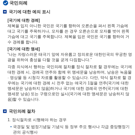
국민의례
국기에 대한 예의 표시
[국기에 대한 경례]
제복을 입지 아니한 국민은 국기를 향하여 오른손을 펴서 왼쪽 가슴에
대고 국기를 주목하거나, 모자를 쓴 경우 오른손으로 모자를 벗어 왼쪽
가슴에 대고 국기를 주목합니다. 제복을 입은 국민은 국기를 향하여 거
수 경례를 합니다.
[국기에 대한 맹세]
“나는 자랑스러운 태극기 앞에 자유롭고 정의로운 대한민국의 무궁한 영
광을 위하여 충성을 다할 것을 굳게 다짐합니다.”
각종 의식에서 행하는 국민의례 절차를 정식 절차로 할 경우에는 국기에
대한 경례 시, 경례곡 연주와 함께 위 맹세문을 낭송하며, 낭송은 녹음물
· 영상물 등 시청각 자료를 활용할 수 있습니다. 다만, 약식 절차로 할 경
우에는 국기에 대한 경례 시 전주 없는 애국가 1절을 연주(국기에 대한
맹세문은 낭송하지 않음)하거나 국기에 대한 경례곡 연주(국기에 대한
맹세문 낭송) 또는 구령으로만 실시(국기에 대한 맹세문은 낭송하지 않
음)할 수 있습니다.
국민의례 절차
1. 정식절차로 시행해야 하는 경우
국경일 및 법정기념일 기념식 등 정부 주요 행사나 각급 중앙행정기
관의 공식행사