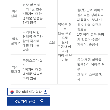
전주 없는 애
국가 1절 연주
월(月) 단위 이하로
약식
* 국기에 대한
실시되는 정례회의
절차 1
맹세문 낭송은
체육행사, 부서 단
하지 않음
묵념곡 연
위 이하의 소규모
주
워크숍
국기에 대한
또는 구령
1주 미만 교육 과정
경례곡 연주와
으로
약식
의 입교식·수료식
함께 국기에
없음
실시
절차 2
기공식, 준공식
대한 맹세문
* 행사 성
낭송
격에
따라 생략
음향 재생 설비를
가능
구령으로만 실
활용하기 어려운 경
시
약식
* 국기에 대한
우
절차 3
맹세문 낭송은
그 밖의 소규모 행
하지 않음
사
국민의례 절차 영상
국민의례 규정