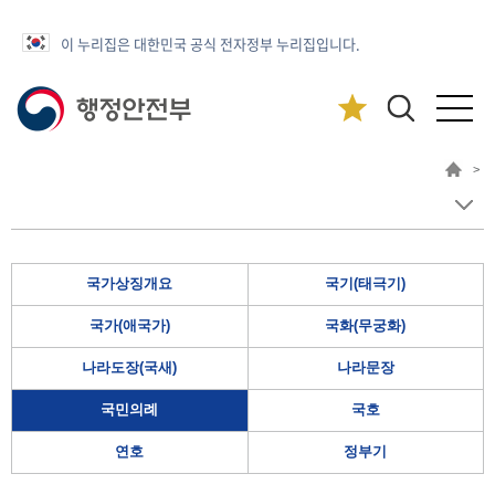
이 누리집은 대한민국 공식 전자정부 누리집입니다.
>
국가상징개요
국기(태극기)
국가(애국가)
국화(무궁화)
나라도장(국새)
나라문장
국민의례
국호
연호
정부기