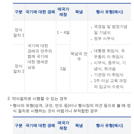
애국가
구분
국기에 대한 경례
묵념
행사 유형(예시)
제창
국경일 및 법정기념
정식
1 ~ 4절
일 기념식
절차 1
정부 시무식
국기에 대한
대통령 취임식, 국
경례곡 연주와
묵념곡 연
함께 국기에
무총리 이·취임식
주
대한 맹세문
시무식, 종무식, 기
정식
낭송
1절
념식, 워크숍
절차 2
기관장 이·취임식
1주 이상 교육 과정
의 입교식·수료식
2. 약식절차로 시행할 수 있는 경우
행사의 유형(성격, 규모, 빈도 등)이나 행사장의 여건 등으로 볼 때 정
식 절차로 시행하는 것이 어렵거나 부적합한 경우
애국가
구분
국기에 대한 경례
묵념
행사 유형(예시)
제창