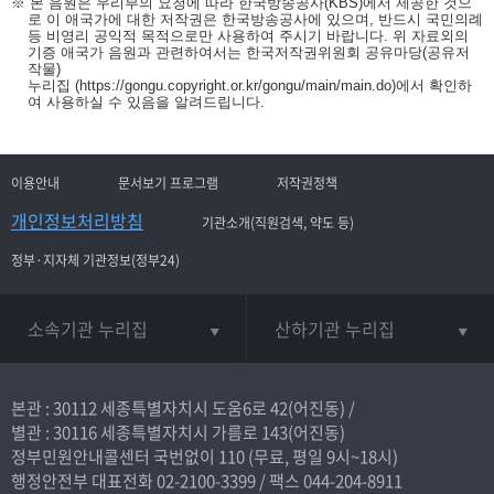
※ 본 음원은 우리부의 요청에 따라 한국방송공사(KBS)에서 제공한 것으
로 이 애국가에 대한 저작권은 한국방송공사에 있으며, 반드시 국민의례
등 비영리 공익적 목적으로만 사용하여 주시기 바랍니다. 위 자료외의
기증 애국가 음원과 관련하여서는 한국저작권위원회 공유마당(공유저
작물)
누리집
(https://gongu.copyright.or.kr/gongu/main/main.do)
에서 확인하
여 사용하실 수 있음을 알려드립니다.
이용안내
문서보기 프로그램
저작권정책
개인정보처리방침
기관소개(직원검색, 약도 등)
정부·지자체 기관정보(정부24)
소속기관 누리집
산하기관 누리집
본관 : 30112 세종특별자치시 도움6로 42(어진동) /
별관 : 30116 세종특별자치시 가름로 143(어진동)
정부민원안내콜센터 국번없이
110
(무료, 평일 9시~18시)
행정안전부 대표전화
02-2100-3399
/ 팩스 044-204-8911