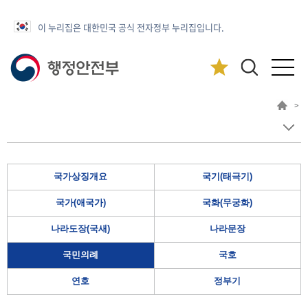
이 누리집은 대한민국 공식 전자정부 누리집입니다.
>
국가상징개요
국기(태극기)
국가(애국가)
국화(무궁화)
나라도장(국새)
나라문장
국민의례
국호
연호
정부기