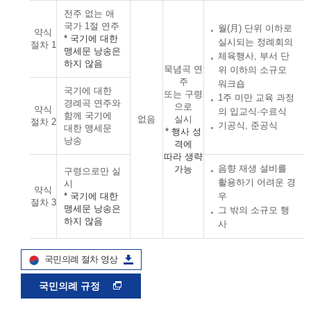
전주 없는 애
국가 1절 연주
월(月) 단위 이하로
약식
* 국기에 대한
실시되는 정례회의
절차 1
맹세문 낭송은
체육행사, 부서 단
하지 않음
묵념곡 연
위 이하의 소규모
주
워크숍
국기에 대한
또는 구령
1주 미만 교육 과정
경례곡 연주와
으로
약식
의 입교식·수료식
함께 국기에
없음
실시
절차 2
기공식, 준공식
대한 맹세문
* 행사 성
낭송
격에
따라 생략
음향 재생 설비를
가능
구령으로만 실
활용하기 어려운 경
시
약식
* 국기에 대한
우
절차 3
맹세문 낭송은
그 밖의 소규모 행
하지 않음
사
국민의례 절차 영상
국민의례 규정