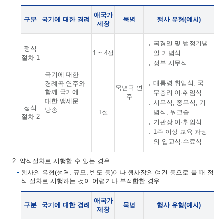
애국가
구분
국기에 대한 경례
묵념
행사 유형(예시)
제창
국경일 및 법정기념
정식
1 ~ 4절
일 기념식
절차 1
정부 시무식
국기에 대한
대통령 취임식, 국
경례곡 연주와
묵념곡 연
함께 국기에
무총리 이·취임식
주
대한 맹세문
시무식, 종무식, 기
정식
낭송
1절
념식, 워크숍
절차 2
기관장 이·취임식
1주 이상 교육 과정
의 입교식·수료식
2. 약식절차로 시행할 수 있는 경우
행사의 유형(성격, 규모, 빈도 등)이나 행사장의 여건 등으로 볼 때 정
식 절차로 시행하는 것이 어렵거나 부적합한 경우
애국가
구분
국기에 대한 경례
묵념
행사 유형(예시)
제창