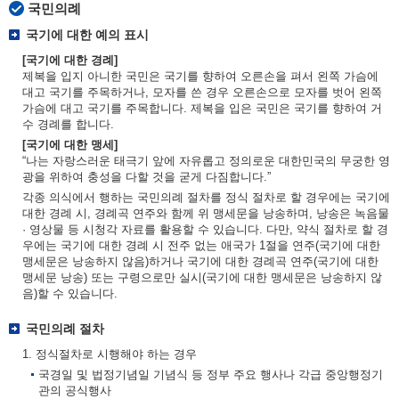
국민의례
국기에 대한 예의 표시
[국기에 대한 경례]
제복을 입지 아니한 국민은 국기를 향하여 오른손을 펴서 왼쪽 가슴에
대고 국기를 주목하거나, 모자를 쓴 경우 오른손으로 모자를 벗어 왼쪽
가슴에 대고 국기를 주목합니다. 제복을 입은 국민은 국기를 향하여 거
수 경례를 합니다.
[국기에 대한 맹세]
“나는 자랑스러운 태극기 앞에 자유롭고 정의로운 대한민국의 무궁한 영
광을 위하여 충성을 다할 것을 굳게 다짐합니다.”
각종 의식에서 행하는 국민의례 절차를 정식 절차로 할 경우에는 국기에
대한 경례 시, 경례곡 연주와 함께 위 맹세문을 낭송하며, 낭송은 녹음물
· 영상물 등 시청각 자료를 활용할 수 있습니다. 다만, 약식 절차로 할 경
우에는 국기에 대한 경례 시 전주 없는 애국가 1절을 연주(국기에 대한
맹세문은 낭송하지 않음)하거나 국기에 대한 경례곡 연주(국기에 대한
맹세문 낭송) 또는 구령으로만 실시(국기에 대한 맹세문은 낭송하지 않
음)할 수 있습니다.
국민의례 절차
1. 정식절차로 시행해야 하는 경우
국경일 및 법정기념일 기념식 등 정부 주요 행사나 각급 중앙행정기
관의 공식행사