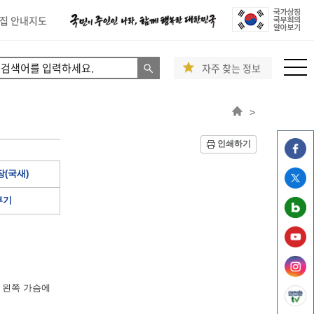
집 안내지도
자주 찾는 정보
>
인쇄하기
(국새)
부기
 왼쪽 가슴에