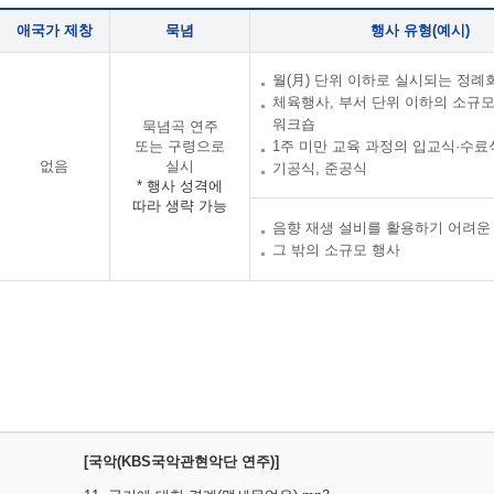
애국가 제창
묵념
행사 유형(예시)
월(月) 단위 이하로 실시되는 정례
체육행사, 부서 단위 이하의 소규
워크숍
묵념곡 연주
또는 구령으로
1주 미만 교육 과정의 입교식·수료
없음
실시
기공식, 준공식
* 행사 성격에
따라 생략 가능
음향 재생 설비를 활용하기 어려운
그 밖의 소규모 행사
[국악(KBS국악관현악단 연주)]