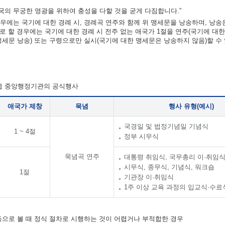
의 무궁한 영광을 위하여 충성을 다할 것을 굳게 다짐합니다.”
우에는 국기에 대한 경례 시, 경례곡 연주와 함께 위 맹세문을 낭송하며, 낭송
차로 할 경우에는 국기에 대한 경례 시 전주 없는 애국가 1절을 연주(국기에 대
맹세문 낭송) 또는 구령으로만 실시(국기에 대한 맹세문은 낭송하지 않음)할 수
각급 중앙행정기관의 공식행사
애국가 제창
묵념
행사 유형(예시)
국경일 및 법정기념일 기념식
1 ~ 4절
정부 시무식
묵념곡 연주
대통령 취임식, 국무총리 이·취임
시무식, 종무식, 기념식, 워크숍
1절
기관장 이·취임식
1주 이상 교육 과정의 입교식·수료
 등으로 볼 때 정식 절차로 시행하는 것이 어렵거나 부적합한 경우