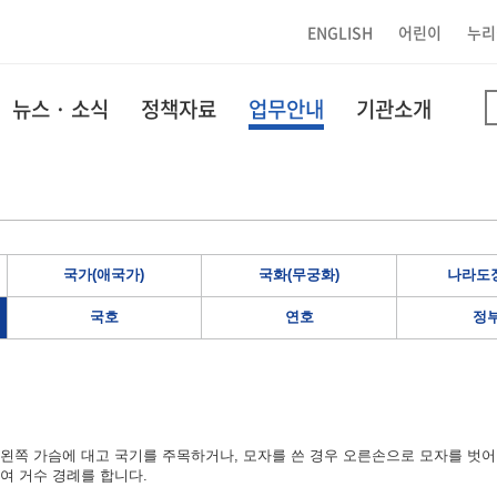
ENGLISH
어린이
누리
뉴스 · 소식
정책자료
업무안내
기관소개
국가(애국가)
국화(무궁화)
나라도장
국호
연호
정
왼쪽 가슴에 대고 국기를 주목하거나, 모자를 쓴 경우 오른손으로 모자를 벗어
여 거수 경례를 합니다.