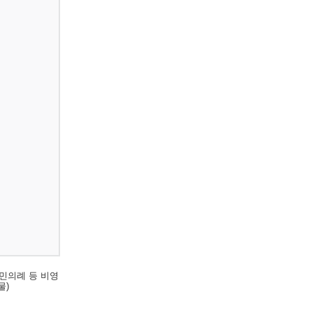
민의례 등 비영
물)