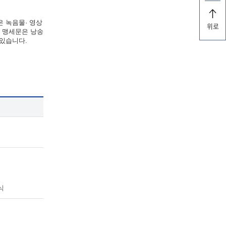
은 녹음물· 영상
위로
한 맹세문은 낭송
 있습니다.
식
식