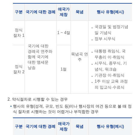
애국가
구분
국기에 대한 경례
묵념
행사 유형(예시)
제창
국경일 및 법정기념
정식
1 ~ 4절
일 기념식
절차 1
정부 시무식
국기에 대한
대통령 취임식, 국
경례곡 연주와
묵념곡 연
함께 국기에
무총리 이·취임식
주
대한 맹세문
시무식, 종무식, 기
정식
낭송
1절
념식, 워크숍
절차 2
기관장 이·취임식
1주 이상 교육 과정
의 입교식·수료식
2. 약식절차로 시행할 수 있는 경우
행사의 유형(성격, 규모, 빈도 등)이나 행사장의 여건 등으로 볼 때 정
식 절차로 시행하는 것이 어렵거나 부적합한 경우
애국가
구분
국기에 대한 경례
묵념
행사 유형(예시)
제창