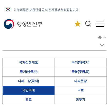
이 누리집은 대한민국 공식 전자정부 누리집입니다.
>
국가상징개요
국기(태극기)
국가(애국가)
국화(무궁화)
나라도장(국새)
나라문장
국민의례
국호
연호
정부기