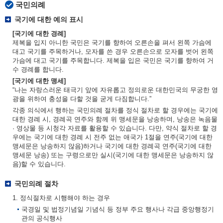
국민의례
국기에 대한 예의 표시
[국기에 대한 경례]
제복을 입지 아니한 국민은 국기를 향하여 오른손을 펴서 왼쪽 가슴에
대고 국기를 주목하거나, 모자를 쓴 경우 오른손으로 모자를 벗어 왼쪽
가슴에 대고 국기를 주목합니다. 제복을 입은 국민은 국기를 향하여 거
수 경례를 합니다.
[국기에 대한 맹세]
“나는 자랑스러운 태극기 앞에 자유롭고 정의로운 대한민국의 무궁한 영
광을 위하여 충성을 다할 것을 굳게 다짐합니다.”
각종 의식에서 행하는 국민의례 절차를 정식 절차로 할 경우에는 국기에
대한 경례 시, 경례곡 연주와 함께 위 맹세문을 낭송하며, 낭송은 녹음물
· 영상물 등 시청각 자료를 활용할 수 있습니다. 다만, 약식 절차로 할 경
우에는 국기에 대한 경례 시 전주 없는 애국가 1절을 연주(국기에 대한
맹세문은 낭송하지 않음)하거나 국기에 대한 경례곡 연주(국기에 대한
맹세문 낭송) 또는 구령으로만 실시(국기에 대한 맹세문은 낭송하지 않
음)할 수 있습니다.
국민의례 절차
1. 정식절차로 시행해야 하는 경우
국경일 및 법정기념일 기념식 등 정부 주요 행사나 각급 중앙행정기
관의 공식행사