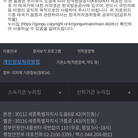
※ 본 음원은 우리부의 요청에 따라 한국방송공사(KBS)에서 제공한 것으
로 이 애국가에 대한 저작권은 한국방송공사에 있으며, 반드시 국민의례
등 비영리 공익적 목적으로만 사용하여 주시기 바랍니다. 위 자료외의
기증 애국가 음원과 관련하여서는 한국저작권위원회 공유마당(공유저
작물)
누리집
(https://gongu.copyright.or.kr/gongu/main/main.do)
에서 확인하
여 사용하실 수 있음을 알려드립니다.
이용안내
문서보기 프로그램
저작권정책
개인정보처리방침
기관소개(직원검색, 약도 등)
정부·지자체 기관정보(정부24)
소속기관 누리집
산하기관 누리집
본관 : 30112 세종특별자치시 도움6로 42(어진동) /
별관 : 30116 세종특별자치시 가름로 143(어진동)
정부민원안내콜센터 국번없이
110
(무료, 평일 9시~18시)
행정안전부 대표전화
02-2100-3399
/ 팩스 044-204-8911