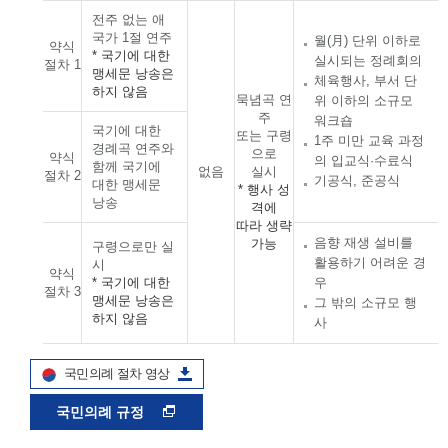
전주 없는 애
국가 1절 연주
월(月) 단위 이하로
약식
* 국기에 대한
실시되는 정례회의
절차 1
맹세문 낭송은
체육행사, 부서 단
하지 않음
묵념곡 연
위 이하의 소규모
주
워크숍
국기에 대한
또는 구령
1주 미만 교육 과정
경례곡 연주와
으로
약식
의 입교식·수료식
함께 국기에
없음
실시
절차 2
기공식, 준공식
대한 맹세문
* 행사 성
낭송
격에
따라 생략
음향 재생 설비를
가능
구령으로만 실
활용하기 어려운 경
시
약식
* 국기에 대한
우
절차 3
맹세문 낭송은
그 밖의 소규모 행
하지 않음
사
국민의례 절차 영상
국민의례 규정