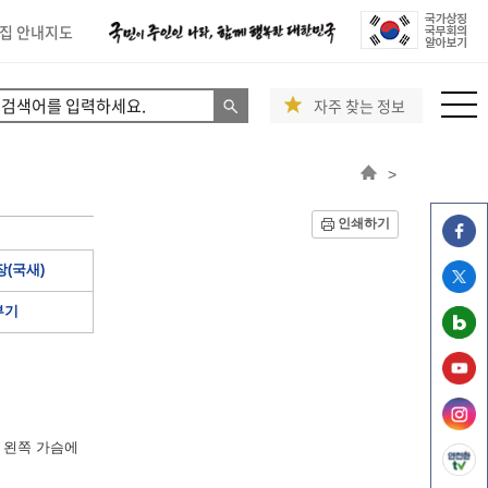
집 안내지도
자주 찾는 정보
>
인쇄하기
(국새)
부기
 왼쪽 가슴에