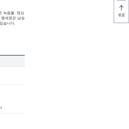
은 녹음물· 영상
위로
한 맹세문은 낭송
 있습니다.
식
식