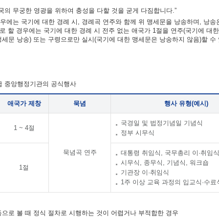
의 무궁한 영광을 위하여 충성을 다할 것을 굳게 다짐합니다.”
우에는 국기에 대한 경례 시, 경례곡 연주와 함께 위 맹세문을 낭송하며, 낭송
차로 할 경우에는 국기에 대한 경례 시 전주 없는 애국가 1절을 연주(국기에 대
맹세문 낭송) 또는 구령으로만 실시(국기에 대한 맹세문은 낭송하지 않음)할 수
각급 중앙행정기관의 공식행사
애국가 제창
묵념
행사 유형(예시)
국경일 및 법정기념일 기념식
1 ~ 4절
정부 시무식
묵념곡 연주
대통령 취임식, 국무총리 이·취임
시무식, 종무식, 기념식, 워크숍
1절
기관장 이·취임식
1주 이상 교육 과정의 입교식·수료
 등으로 볼 때 정식 절차로 시행하는 것이 어렵거나 부적합한 경우