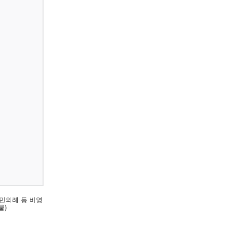
민의례 등 비영
물)