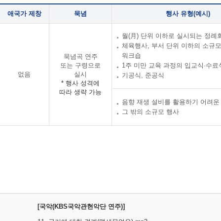
애국가 제창
묵념
행사 유형(예시)
월(月) 단위 이하로 실시되는 정례
체육행사, 부서 단위 이하의 소규
워크숍
묵념곡 연주
또는 구령으로
1주 미만 교육 과정의 입교식·수료
없음
실시
기공식, 준공식
* 행사 성격에
따라 생략 가능
음향 재생 설비를 활용하기 어려운
그 밖의 소규모 행사
[국악(KBS국악관현악단 연주)]