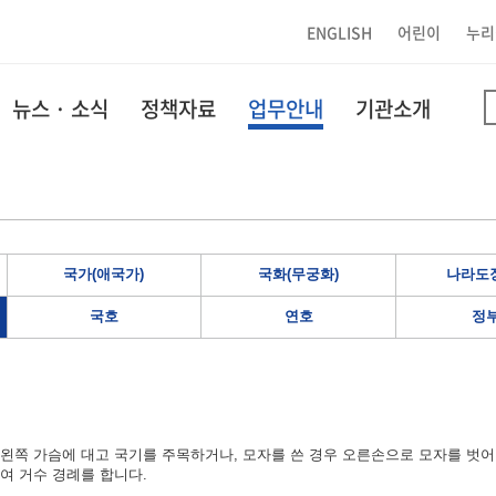
ENGLISH
어린이
누리
뉴스 · 소식
정책자료
업무안내
기관소개
국가(애국가)
국화(무궁화)
나라도장
국호
연호
정
왼쪽 가슴에 대고 국기를 주목하거나, 모자를 쓴 경우 오른손으로 모자를 벗어
여 거수 경례를 합니다.