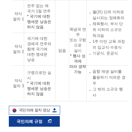
전주 없는 애
국가 1절 연주
월(月) 단위 이하로
약식
* 국기에 대한
실시되는 정례회의
절차 1
맹세문 낭송은
체육행사, 부서 단
하지 않음
묵념곡 연
위 이하의 소규모
주
워크숍
국기에 대한
또는 구령
1주 미만 교육 과정
경례곡 연주와
으로
약식
의 입교식·수료식
함께 국기에
없음
실시
절차 2
기공식, 준공식
대한 맹세문
* 행사 성
낭송
격에
따라 생략
음향 재생 설비를
가능
구령으로만 실
활용하기 어려운 경
시
약식
* 국기에 대한
우
절차 3
맹세문 낭송은
그 밖의 소규모 행
하지 않음
사
국민의례 절차 영상
국민의례 규정