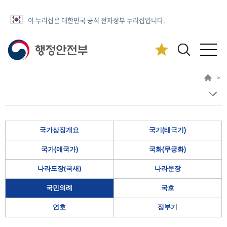
이 누리집은 대한민국 공식 전자정부 누리집입니다.
>
국가상징개요
국기(태극기)
국가(애국가)
국화(무궁화)
나라도장(국새)
나라문장
국민의례
국호
연호
정부기