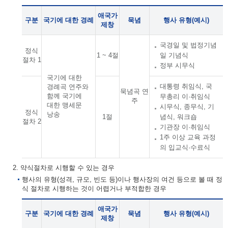
애국가
구분
국기에 대한 경례
묵념
행사 유형(예시)
제창
국경일 및 법정기념
정식
1 ~ 4절
일 기념식
절차 1
정부 시무식
국기에 대한
대통령 취임식, 국
경례곡 연주와
묵념곡 연
함께 국기에
무총리 이·취임식
주
대한 맹세문
시무식, 종무식, 기
정식
낭송
1절
념식, 워크숍
절차 2
기관장 이·취임식
1주 이상 교육 과정
의 입교식·수료식
2. 약식절차로 시행할 수 있는 경우
행사의 유형(성격, 규모, 빈도 등)이나 행사장의 여건 등으로 볼 때 정
식 절차로 시행하는 것이 어렵거나 부적합한 경우
애국가
구분
국기에 대한 경례
묵념
행사 유형(예시)
제창