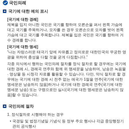
국민의례
국기에 대한 예의 표시
[국기에 대한 경례]
제복을 입지 아니한 국민은 국기를 향하여 오른손을 펴서 왼쪽 가슴에
대고 국기를 주목하거나, 모자를 쓴 경우 오른손으로 모자를 벗어 왼쪽
가슴에 대고 국기를 주목합니다. 제복을 입은 국민은 국기를 향하여 거
수 경례를 합니다.
[국기에 대한 맹세]
“나는 자랑스러운 태극기 앞에 자유롭고 정의로운 대한민국의 무궁한 영
광을 위하여 충성을 다할 것을 굳게 다짐합니다.”
각종 의식에서 행하는 국민의례 절차를 정식 절차로 할 경우에는 국기에
대한 경례 시, 경례곡 연주와 함께 위 맹세문을 낭송하며, 낭송은 녹음물
· 영상물 등 시청각 자료를 활용할 수 있습니다. 다만, 약식 절차로 할 경
우에는 국기에 대한 경례 시 전주 없는 애국가 1절을 연주(국기에 대한
맹세문은 낭송하지 않음)하거나 국기에 대한 경례곡 연주(국기에 대한
맹세문 낭송) 또는 구령으로만 실시(국기에 대한 맹세문은 낭송하지 않
음)할 수 있습니다.
국민의례 절차
1. 정식절차로 시행해야 하는 경우
국경일 및 법정기념일 기념식 등 정부 주요 행사나 각급 중앙행정기
관의 공식행사