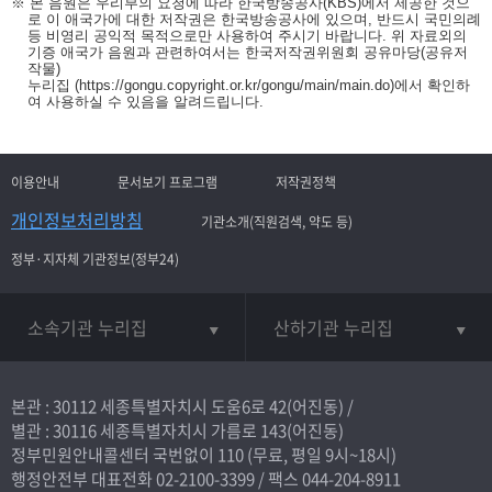
※ 본 음원은 우리부의 요청에 따라 한국방송공사(KBS)에서 제공한 것으
로 이 애국가에 대한 저작권은 한국방송공사에 있으며, 반드시 국민의례
등 비영리 공익적 목적으로만 사용하여 주시기 바랍니다. 위 자료외의
기증 애국가 음원과 관련하여서는 한국저작권위원회 공유마당(공유저
작물)
누리집
(https://gongu.copyright.or.kr/gongu/main/main.do)
에서 확인하
여 사용하실 수 있음을 알려드립니다.
이용안내
문서보기 프로그램
저작권정책
개인정보처리방침
기관소개(직원검색, 약도 등)
정부·지자체 기관정보(정부24)
소속기관 누리집
산하기관 누리집
본관 : 30112 세종특별자치시 도움6로 42(어진동) /
별관 : 30116 세종특별자치시 가름로 143(어진동)
정부민원안내콜센터 국번없이
110
(무료, 평일 9시~18시)
행정안전부 대표전화
02-2100-3399
/ 팩스 044-204-8911