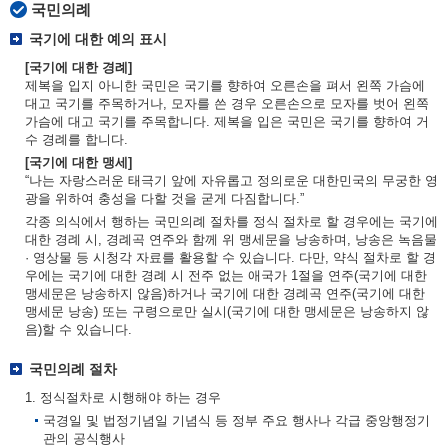
국민의례
국기에 대한 예의 표시
[국기에 대한 경례]
제복을 입지 아니한 국민은 국기를 향하여 오른손을 펴서 왼쪽 가슴에
대고 국기를 주목하거나, 모자를 쓴 경우 오른손으로 모자를 벗어 왼쪽
가슴에 대고 국기를 주목합니다. 제복을 입은 국민은 국기를 향하여 거
수 경례를 합니다.
[국기에 대한 맹세]
“나는 자랑스러운 태극기 앞에 자유롭고 정의로운 대한민국의 무궁한 영
광을 위하여 충성을 다할 것을 굳게 다짐합니다.”
각종 의식에서 행하는 국민의례 절차를 정식 절차로 할 경우에는 국기에
대한 경례 시, 경례곡 연주와 함께 위 맹세문을 낭송하며, 낭송은 녹음물
· 영상물 등 시청각 자료를 활용할 수 있습니다. 다만, 약식 절차로 할 경
우에는 국기에 대한 경례 시 전주 없는 애국가 1절을 연주(국기에 대한
맹세문은 낭송하지 않음)하거나 국기에 대한 경례곡 연주(국기에 대한
맹세문 낭송) 또는 구령으로만 실시(국기에 대한 맹세문은 낭송하지 않
음)할 수 있습니다.
국민의례 절차
1. 정식절차로 시행해야 하는 경우
국경일 및 법정기념일 기념식 등 정부 주요 행사나 각급 중앙행정기
관의 공식행사