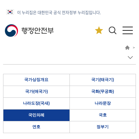
이 누리집은 대한민국 공식 전자정부 누리집입니다.
>
국가상징개요
국기(태극기)
국가(애국가)
국화(무궁화)
나라도장(국새)
나라문장
국민의례
국호
연호
정부기