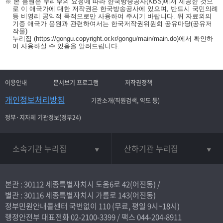
※ 본 음원은 우리부의 요청에 따라 한국방송공사(KBS)에서 제공한 것으
로 이 애국가에 대한 저작권은 한국방송공사에 있으며, 반드시 국민의례
등 비영리 공익적 목적으로만 사용하여 주시기 바랍니다. 위 자료외의
기증 애국가 음원과 관련하여서는 한국저작권위원회 공유마당(공유저
작물)
누리집
(https://gongu.copyright.or.kr/gongu/main/main.do)
에서 확인하
여 사용하실 수 있음을 알려드립니다.
이용안내
문서보기 프로그램
저작권정책
개인정보처리방침
기관소개(직원검색, 약도 등)
정부·지자체 기관정보(정부24)
소속기관 누리집
산하기관 누리집
본관 : 30112 세종특별자치시 도움6로 42(어진동) /
별관 : 30116 세종특별자치시 가름로 143(어진동)
정부민원안내콜센터 국번없이
110
(무료, 평일 9시~18시)
행정안전부 대표전화
02-2100-3399
/ 팩스 044-204-8911