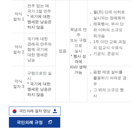
전주 없는 애
국가 1절 연주
월(月) 단위 이하로
약식
* 국기에 대한
실시되는 정례회의
절차 1
맹세문 낭송은
체육행사, 부서 단
하지 않음
묵념곡 연
위 이하의 소규모
주
워크숍
국기에 대한
또는 구령
1주 미만 교육 과정
경례곡 연주와
으로
약식
의 입교식·수료식
함께 국기에
없음
실시
절차 2
기공식, 준공식
대한 맹세문
* 행사 성
낭송
격에
따라 생략
음향 재생 설비를
가능
구령으로만 실
활용하기 어려운 경
시
약식
* 국기에 대한
우
절차 3
맹세문 낭송은
그 밖의 소규모 행
하지 않음
사
국민의례 절차 영상
국민의례 규정