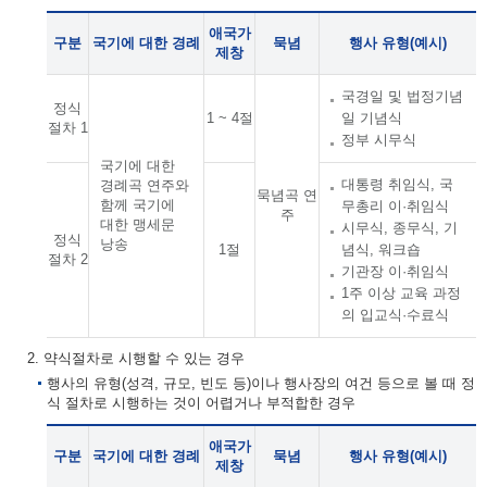
애국가
구분
국기에 대한 경례
묵념
행사 유형(예시)
제창
국경일 및 법정기념
정식
1 ~ 4절
일 기념식
절차 1
정부 시무식
국기에 대한
대통령 취임식, 국
경례곡 연주와
묵념곡 연
함께 국기에
무총리 이·취임식
주
대한 맹세문
시무식, 종무식, 기
정식
낭송
1절
념식, 워크숍
절차 2
기관장 이·취임식
1주 이상 교육 과정
의 입교식·수료식
2. 약식절차로 시행할 수 있는 경우
행사의 유형(성격, 규모, 빈도 등)이나 행사장의 여건 등으로 볼 때 정
식 절차로 시행하는 것이 어렵거나 부적합한 경우
애국가
구분
국기에 대한 경례
묵념
행사 유형(예시)
제창