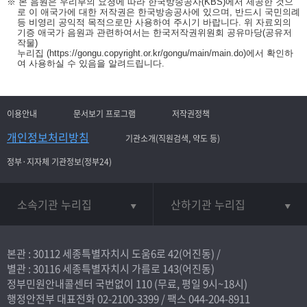
※ 본 음원은 우리부의 요청에 따라 한국방송공사(KBS)에서 제공한 것으
로 이 애국가에 대한 저작권은 한국방송공사에 있으며, 반드시 국민의례
등 비영리 공익적 목적으로만 사용하여 주시기 바랍니다. 위 자료외의
기증 애국가 음원과 관련하여서는 한국저작권위원회 공유마당(공유저
작물)
누리집
(https://gongu.copyright.or.kr/gongu/main/main.do)
에서 확인하
여 사용하실 수 있음을 알려드립니다.
이용안내
문서보기 프로그램
저작권정책
개인정보처리방침
기관소개(직원검색, 약도 등)
정부·지자체 기관정보(정부24)
소속기관 누리집
산하기관 누리집
본관 : 30112 세종특별자치시 도움6로 42(어진동) /
별관 : 30116 세종특별자치시 가름로 143(어진동)
정부민원안내콜센터 국번없이
110
(무료, 평일 9시~18시)
행정안전부 대표전화
02-2100-3399
/ 팩스 044-204-8911