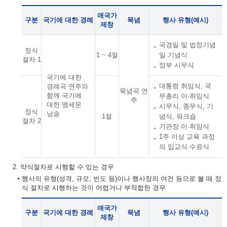
애국가
구분
국기에 대한 경례
묵념
행사 유형(예시)
제창
국경일 및 법정기념
정식
1 ~ 4절
일 기념식
절차 1
정부 시무식
국기에 대한
대통령 취임식, 국
경례곡 연주와
묵념곡 연
함께 국기에
무총리 이·취임식
주
대한 맹세문
시무식, 종무식, 기
정식
낭송
1절
념식, 워크숍
절차 2
기관장 이·취임식
1주 이상 교육 과정
의 입교식·수료식
2. 약식절차로 시행할 수 있는 경우
행사의 유형(성격, 규모, 빈도 등)이나 행사장의 여건 등으로 볼 때 정
식 절차로 시행하는 것이 어렵거나 부적합한 경우
애국가
구분
국기에 대한 경례
묵념
행사 유형(예시)
제창