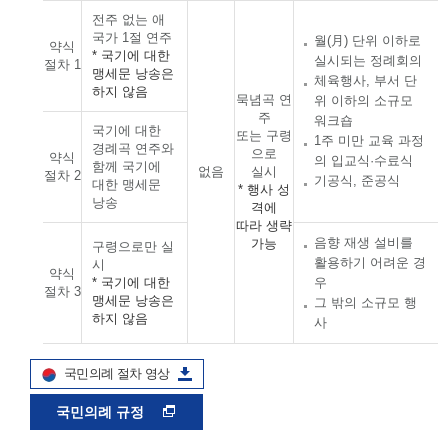
전주 없는 애
국가 1절 연주
월(月) 단위 이하로
약식
* 국기에 대한
실시되는 정례회의
절차 1
맹세문 낭송은
체육행사, 부서 단
하지 않음
묵념곡 연
위 이하의 소규모
주
워크숍
국기에 대한
또는 구령
1주 미만 교육 과정
경례곡 연주와
으로
약식
의 입교식·수료식
함께 국기에
없음
실시
절차 2
기공식, 준공식
대한 맹세문
* 행사 성
낭송
격에
따라 생략
음향 재생 설비를
가능
구령으로만 실
활용하기 어려운 경
시
약식
* 국기에 대한
우
절차 3
맹세문 낭송은
그 밖의 소규모 행
하지 않음
사
국민의례 절차 영상
국민의례 규정