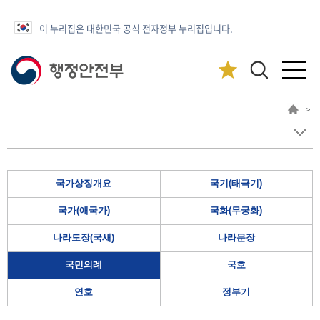
이 누리집은 대한민국 공식 전자정부 누리집입니다.
>
국가상징개요
국기(태극기)
국가(애국가)
국화(무궁화)
나라도장(국새)
나라문장
국민의례
국호
연호
정부기