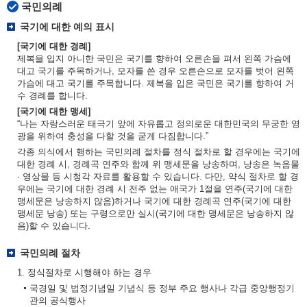
국민의례
국기에 대한 예의 표시
[국기에 대한 경례]
제복을 입지 아니한 국민은 국기를 향하여 오른손을 펴서 왼쪽 가슴에
대고 국기를 주목하거나, 모자를 쓴 경우 오른손으로 모자를 벗어 왼쪽
가슴에 대고 국기를 주목합니다. 제복을 입은 국민은 국기를 향하여 거
수 경례를 합니다.
[국기에 대한 맹세]
“나는 자랑스러운 태극기 앞에 자유롭고 정의로운 대한민국의 무궁한 영
광을 위하여 충성을 다할 것을 굳게 다짐합니다.”
각종 의식에서 행하는 국민의례 절차를 정식 절차로 할 경우에는 국기에
대한 경례 시, 경례곡 연주와 함께 위 맹세문을 낭송하며, 낭송은 녹음물
· 영상물 등 시청각 자료를 활용할 수 있습니다. 다만, 약식 절차로 할 경
우에는 국기에 대한 경례 시 전주 없는 애국가 1절을 연주(국기에 대한
맹세문은 낭송하지 않음)하거나 국기에 대한 경례곡 연주(국기에 대한
맹세문 낭송) 또는 구령으로만 실시(국기에 대한 맹세문은 낭송하지 않
음)할 수 있습니다.
국민의례 절차
1. 정식절차로 시행해야 하는 경우
국경일 및 법정기념일 기념식 등 정부 주요 행사나 각급 중앙행정기
관의 공식행사