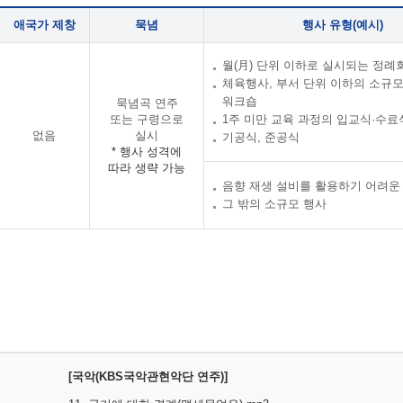
애국가 제창
묵념
행사 유형(예시)
월(月) 단위 이하로 실시되는 정례
체육행사, 부서 단위 이하의 소규
워크숍
묵념곡 연주
또는 구령으로
1주 미만 교육 과정의 입교식·수료
없음
실시
기공식, 준공식
* 행사 성격에
따라 생략 가능
음향 재생 설비를 활용하기 어려운
그 밖의 소규모 행사
[국악(KBS국악관현악단 연주)]