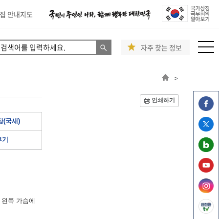
집 안내지도
자주 찾는 정보
>
인쇄하기
(국새)
부기
 왼쪽 가슴에