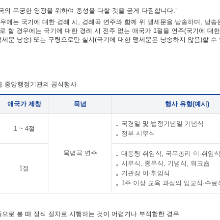
의 무궁한 영광을 위하여 충성을 다할 것을 굳게 다짐합니다.”
우에는 국기에 대한 경례 시, 경례곡 연주와 함께 위 맹세문을 낭송하며, 낭송
차로 할 경우에는 국기에 대한 경례 시 전주 없는 애국가 1절을 연주(국기에 대
맹세문 낭송) 또는 구령으로만 실시(국기에 대한 맹세문은 낭송하지 않음)할 수
각급 중앙행정기관의 공식행사
애국가 제창
묵념
행사 유형(예시)
국경일 및 법정기념일 기념식
1 ~ 4절
정부 시무식
묵념곡 연주
대통령 취임식, 국무총리 이·취임
시무식, 종무식, 기념식, 워크숍
1절
기관장 이·취임식
1주 이상 교육 과정의 입교식·수료
 등으로 볼 때 정식 절차로 시행하는 것이 어렵거나 부적합한 경우