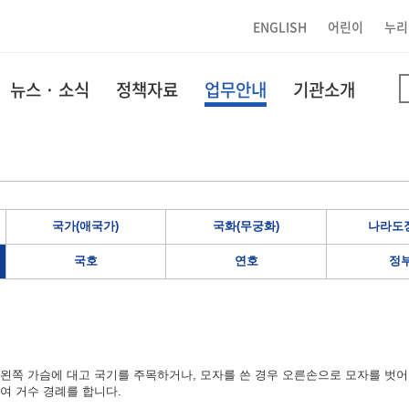
ENGLISH
어린이
누리
뉴스 · 소식
정책자료
업무안내
기관소개
국가(애국가)
국화(무궁화)
나라도장
국호
연호
정
왼쪽 가슴에 대고 국기를 주목하거나, 모자를 쓴 경우 오른손으로 모자를 벗어
여 거수 경례를 합니다.