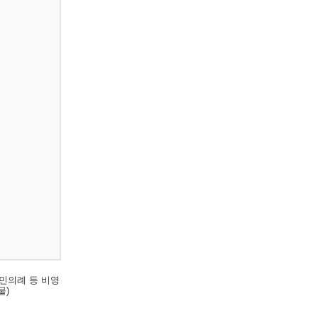
민의례 등 비영
물)