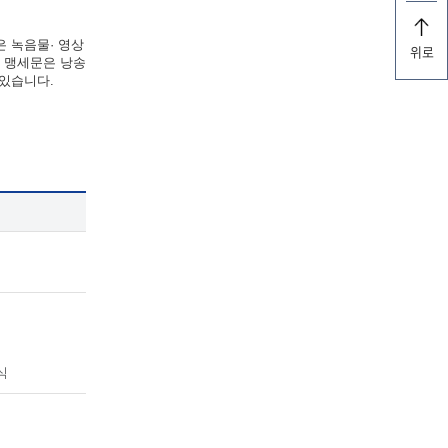
은 녹음물· 영상
위로
한 맹세문은 낭송
 있습니다.
식
식