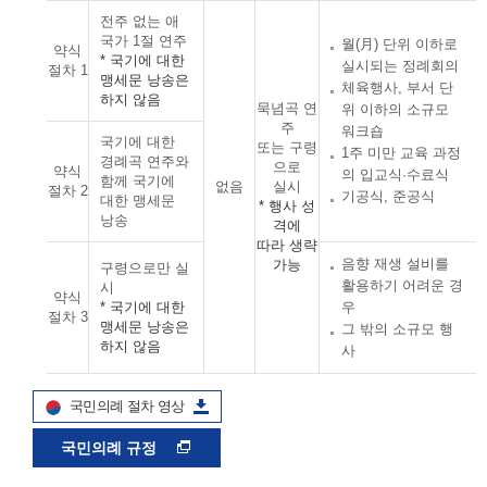
전주 없는 애
국가 1절 연주
월(月) 단위 이하로
약식
* 국기에 대한
실시되는 정례회의
절차 1
맹세문 낭송은
체육행사, 부서 단
하지 않음
묵념곡 연
위 이하의 소규모
주
워크숍
국기에 대한
또는 구령
1주 미만 교육 과정
경례곡 연주와
으로
약식
의 입교식·수료식
함께 국기에
없음
실시
절차 2
기공식, 준공식
대한 맹세문
* 행사 성
낭송
격에
따라 생략
음향 재생 설비를
가능
구령으로만 실
활용하기 어려운 경
시
약식
* 국기에 대한
우
절차 3
맹세문 낭송은
그 밖의 소규모 행
하지 않음
사
국민의례 절차 영상
국민의례 규정