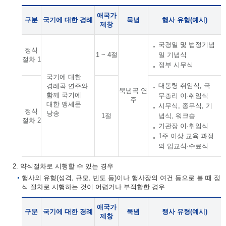
애국가
구분
국기에 대한 경례
묵념
행사 유형(예시)
제창
국경일 및 법정기념
정식
1 ~ 4절
일 기념식
절차 1
정부 시무식
국기에 대한
대통령 취임식, 국
경례곡 연주와
묵념곡 연
함께 국기에
무총리 이·취임식
주
대한 맹세문
시무식, 종무식, 기
정식
낭송
1절
념식, 워크숍
절차 2
기관장 이·취임식
1주 이상 교육 과정
의 입교식·수료식
2. 약식절차로 시행할 수 있는 경우
행사의 유형(성격, 규모, 빈도 등)이나 행사장의 여건 등으로 볼 때 정
식 절차로 시행하는 것이 어렵거나 부적합한 경우
애국가
구분
국기에 대한 경례
묵념
행사 유형(예시)
제창