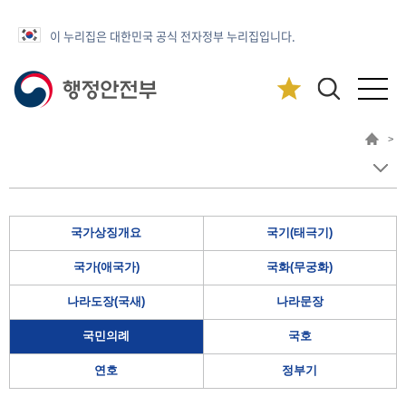
이 누리집은 대한민국 공식 전자정부 누리집입니다.
>
국가상징개요
국기(태극기)
국가(애국가)
국화(무궁화)
나라도장(국새)
나라문장
국민의례
국호
연호
정부기