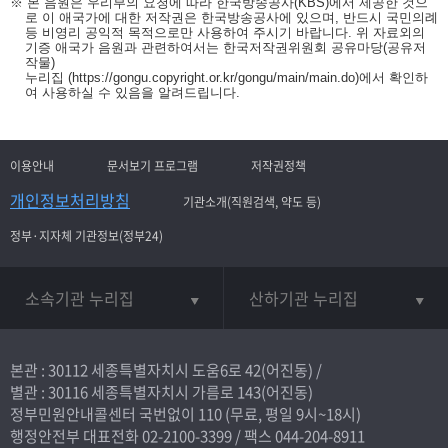
※ 본 음원은 우리부의 요청에 따라 한국방송공사(KBS)에서 제공한 것으
로 이 애국가에 대한 저작권은 한국방송공사에 있으며, 반드시 국민의례
등 비영리 공익적 목적으로만 사용하여 주시기 바랍니다. 위 자료외의
기증 애국가 음원과 관련하여서는 한국저작권위원회 공유마당(공유저
작물)
누리집
(https://gongu.copyright.or.kr/gongu/main/main.do)
에서 확인하
여 사용하실 수 있음을 알려드립니다.
이용안내
문서보기 프로그램
저작권정책
개인정보처리방침
기관소개(직원검색, 약도 등)
정부·지자체 기관정보(정부24)
소속기관 누리집
산하기관 누리집
본관 : 30112 세종특별자치시 도움6로 42(어진동) /
별관 : 30116 세종특별자치시 가름로 143(어진동)
정부민원안내콜센터 국번없이
110
(무료, 평일 9시~18시)
행정안전부 대표전화
02-2100-3399
/ 팩스 044-204-8911