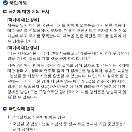
국민의례
국기에 대한 예의 표시
[국기에 대한 경례]
제복을 입지 아니한 국민은 국기를 향하여 오른손을 펴서 왼쪽 가슴에
대고 국기를 주목하거나, 모자를 쓴 경우 오른손으로 모자를 벗어 왼쪽
가슴에 대고 국기를 주목합니다. 제복을 입은 국민은 국기를 향하여 거
수 경례를 합니다.
[국기에 대한 맹세]
“나는 자랑스러운 태극기 앞에 자유롭고 정의로운 대한민국의 무궁한 영
광을 위하여 충성을 다할 것을 굳게 다짐합니다.”
각종 의식에서 행하는 국민의례 절차를 정식 절차로 할 경우에는 국기에
대한 경례 시, 경례곡 연주와 함께 위 맹세문을 낭송하며, 낭송은 녹음물
· 영상물 등 시청각 자료를 활용할 수 있습니다. 다만, 약식 절차로 할 경
우에는 국기에 대한 경례 시 전주 없는 애국가 1절을 연주(국기에 대한
맹세문은 낭송하지 않음)하거나 국기에 대한 경례곡 연주(국기에 대한
맹세문 낭송) 또는 구령으로만 실시(국기에 대한 맹세문은 낭송하지 않
음)할 수 있습니다.
국민의례 절차
1. 정식절차로 시행해야 하는 경우
국경일 및 법정기념일 기념식 등 정부 주요 행사나 각급 중앙행정기
관의 공식행사