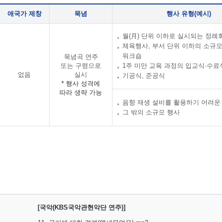
애국가 제창
묵념
행사 유형(예시)
월(月) 단위 이하로 실시되는 정례
체육행사, 부서 단위 이하의 소규
워크숍
묵념곡 연주
또는 구령으로
1주 미만 교육 과정의 입교식·수료
없음
실시
기공식, 준공식
* 행사 성격에
따라 생략 가능
음향 재생 설비를 활용하기 어려운
그 밖의 소규모 행사
[국악(KBS국악관현악단 연주)]