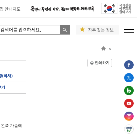
집 안내지도
자주 찾는 정보
>
인쇄하기
(국새)
부기
 왼쪽 가슴에