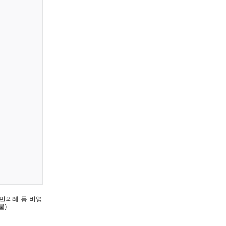
민의례 등 비영
물)