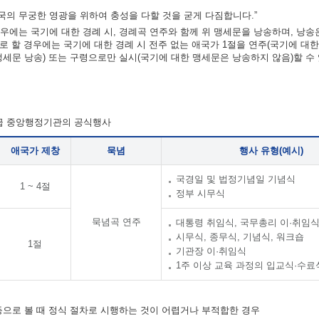
의 무궁한 영광을 위하여 충성을 다할 것을 굳게 다짐합니다.”
우에는 국기에 대한 경례 시, 경례곡 연주와 함께 위 맹세문을 낭송하며, 낭송
차로 할 경우에는 국기에 대한 경례 시 전주 없는 애국가 1절을 연주(국기에 대
맹세문 낭송) 또는 구령으로만 실시(국기에 대한 맹세문은 낭송하지 않음)할 수
각급 중앙행정기관의 공식행사
애국가 제창
묵념
행사 유형(예시)
국경일 및 법정기념일 기념식
1 ~ 4절
정부 시무식
묵념곡 연주
대통령 취임식, 국무총리 이·취임
시무식, 종무식, 기념식, 워크숍
1절
기관장 이·취임식
1주 이상 교육 과정의 입교식·수료
 등으로 볼 때 정식 절차로 시행하는 것이 어렵거나 부적합한 경우