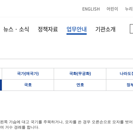
ENGLISH
어린이
누리
뉴스 · 소식
정책자료
업무안내
기관소개
국가(애국가)
국화(무궁화)
나라도장
국호
연호
정
왼쪽 가슴에 대고 국기를 주목하거나, 모자를 쓴 경우 오른손으로 모자를 벗어
여 거수 경례를 합니다.