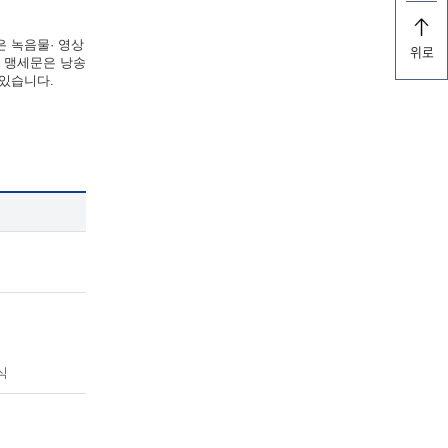
은 녹음물· 영상
위로
한 맹세문은 낭송
 있습니다.
식
식