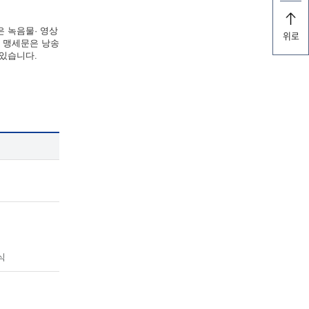
은 녹음물· 영상
위로
한 맹세문은 낭송
 있습니다.
식
식