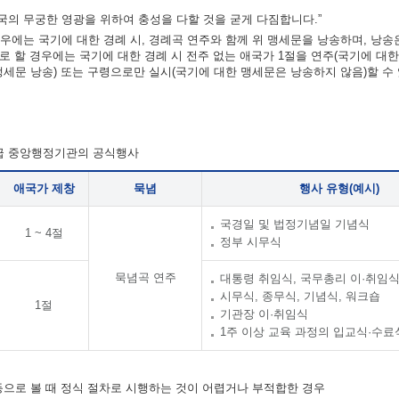
의 무궁한 영광을 위하여 충성을 다할 것을 굳게 다짐합니다.”
우에는 국기에 대한 경례 시, 경례곡 연주와 함께 위 맹세문을 낭송하며, 낭송
차로 할 경우에는 국기에 대한 경례 시 전주 없는 애국가 1절을 연주(국기에 대
맹세문 낭송) 또는 구령으로만 실시(국기에 대한 맹세문은 낭송하지 않음)할 수
각급 중앙행정기관의 공식행사
애국가 제창
묵념
행사 유형(예시)
국경일 및 법정기념일 기념식
1 ~ 4절
정부 시무식
묵념곡 연주
대통령 취임식, 국무총리 이·취임
시무식, 종무식, 기념식, 워크숍
1절
기관장 이·취임식
1주 이상 교육 과정의 입교식·수료
 등으로 볼 때 정식 절차로 시행하는 것이 어렵거나 부적합한 경우