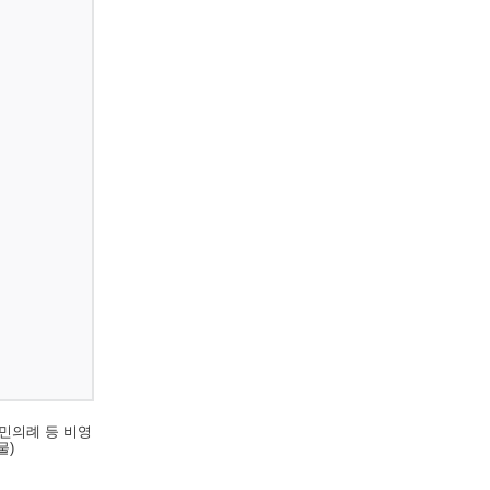
민의례 등 비영
물)