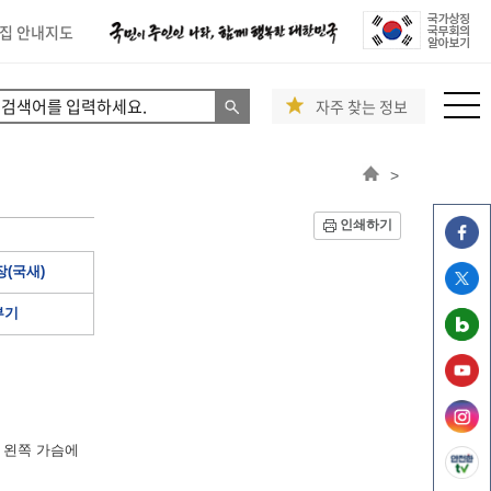
집 안내지도
자주 찾는 정보
>
인쇄하기
(국새)
부기
 왼쪽 가슴에