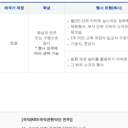
애국가 제창
묵념
행사 유형(예시)
월(月) 단위 이하로 실시되는 정례
체육행사, 부서 단위 이하의 소규
워크숍
묵념곡 연주
또는 구령으로
1주 미만 교육 과정의 입교식·수료
없음
실시
기공식, 준공식
* 행사 성격에
따라 생략 가능
음향 재생 설비를 활용하기 어려운
그 밖의 소규모 행사
[국악(KBS국악관현악단 연주)]