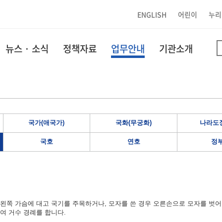
ENGLISH
어린이
누리
뉴스 · 소식
정책자료
업무안내
기관소개
국가(애국가)
국화(무궁화)
나라도장
국호
연호
정
왼쪽 가슴에 대고 국기를 주목하거나, 모자를 쓴 경우 오른손으로 모자를 벗어
여 거수 경례를 합니다.