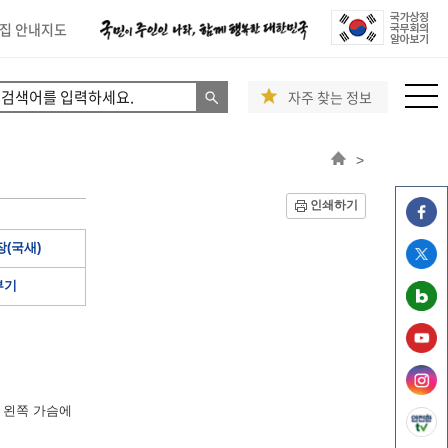
집 안내지도
자주 찾는 정보
>
인쇄하기
(국새)
부기
 왼쪽 가슴에