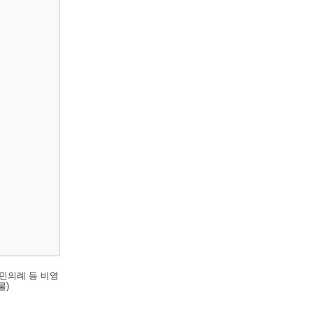
민의례 등 비영
물)