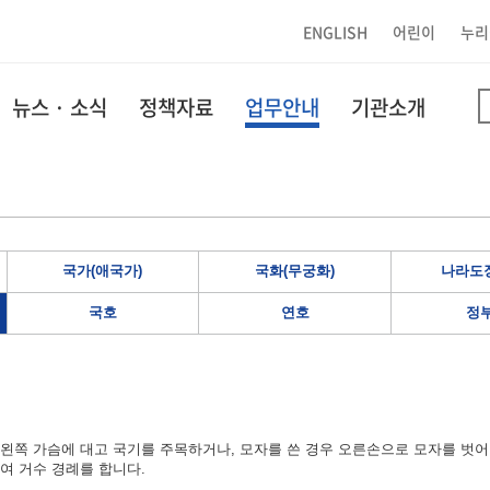
ENGLISH
어린이
누리
뉴스 · 소식
정책자료
업무안내
기관소개
국가(애국가)
국화(무궁화)
나라도장
국호
연호
정
왼쪽 가슴에 대고 국기를 주목하거나, 모자를 쓴 경우 오른손으로 모자를 벗어
여 거수 경례를 합니다.