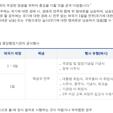
의 무궁한 영광을 위하여 충성을 다할 것을 굳게 다짐합니다.”
우에는 국기에 대한 경례 시, 경례곡 연주와 함께 위 맹세문을 낭송하며, 낭송
차로 할 경우에는 국기에 대한 경례 시 전주 없는 애국가 1절을 연주(국기에 대
맹세문 낭송) 또는 구령으로만 실시(국기에 대한 맹세문은 낭송하지 않음)할 수
각급 중앙행정기관의 공식행사
애국가 제창
묵념
행사 유형(예시)
국경일 및 법정기념일 기념식
1 ~ 4절
정부 시무식
묵념곡 연주
대통령 취임식, 국무총리 이·취임
시무식, 종무식, 기념식, 워크숍
1절
기관장 이·취임식
1주 이상 교육 과정의 입교식·수료
 등으로 볼 때 정식 절차로 시행하는 것이 어렵거나 부적합한 경우