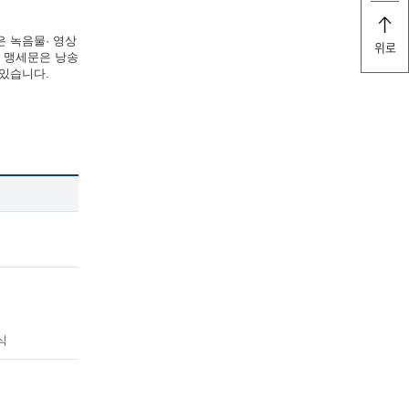
은 녹음물· 영상
위로
한 맹세문은 낭송
 있습니다.
식
식