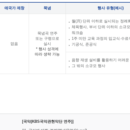
애국가 제창
묵념
행사 유형(예시)
월(月) 단위 이하로 실시되는 정례
체육행사, 부서 단위 이하의 소규
워크숍
묵념곡 연주
또는 구령으로
1주 미만 교육 과정의 입교식·수료
없음
실시
기공식, 준공식
* 행사 성격에
따라 생략 가능
음향 재생 설비를 활용하기 어려운
그 밖의 소규모 행사
[국악(KBS국악관현악단 연주)]