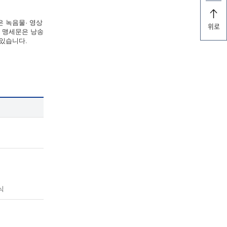
은 녹음물· 영상
위로
한 맹세문은 낭송
 있습니다.
식
식