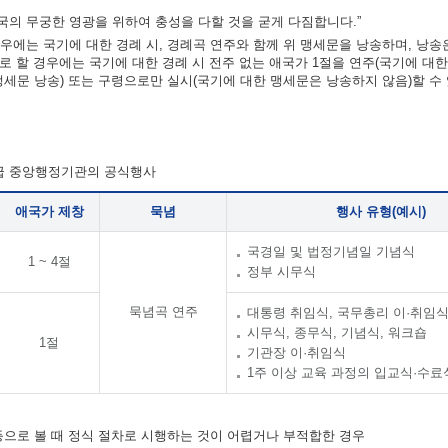
의 무궁한 영광을 위하여 충성을 다할 것을 굳게 다짐합니다.”
우에는 국기에 대한 경례 시, 경례곡 연주와 함께 위 맹세문을 낭송하며, 낭송
차로 할 경우에는 국기에 대한 경례 시 전주 없는 애국가 1절을 연주(국기에 대
맹세문 낭송) 또는 구령으로만 실시(국기에 대한 맹세문은 낭송하지 않음)할 수
각급 중앙행정기관의 공식행사
애국가 제창
묵념
행사 유형(예시)
국경일 및 법정기념일 기념식
1 ~ 4절
정부 시무식
묵념곡 연주
대통령 취임식, 국무총리 이·취임
시무식, 종무식, 기념식, 워크숍
1절
기관장 이·취임식
1주 이상 교육 과정의 입교식·수료
 등으로 볼 때 정식 절차로 시행하는 것이 어렵거나 부적합한 경우