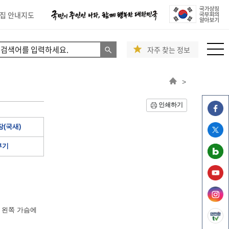
집 안내지도
자주 찾는 정보
>
인쇄하기
(국새)
부기
 왼쪽 가슴에