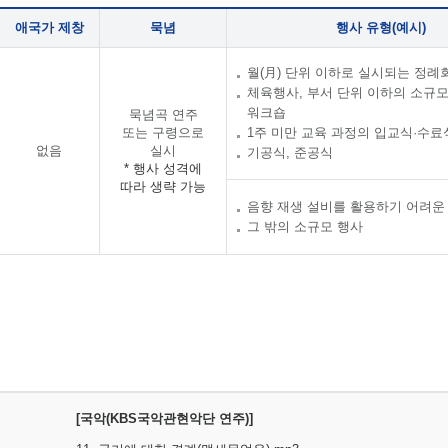
애국가 제창
묵념
행사 유형(예시)
월(月) 단위 이하로 실시되는 정례
체육행사, 부서 단위 이하의 소규
워크숍
묵념곡 연주
또는 구령으로
1주 미만 교육 과정의 입교식·수료
없음
실시
기공식, 준공식
* 행사 성격에
따라 생략 가능
음향 재생 설비를 활용하기 어려운
그 밖의 소규모 행사
[국악(KBS국악관현악단 연주)]