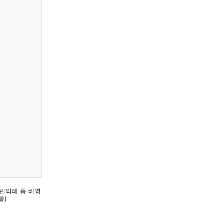
민의례 등 비영
물)