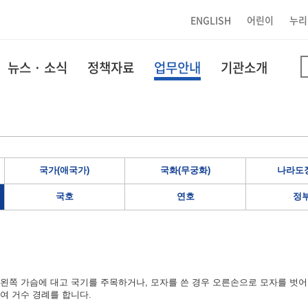
ENGLISH
어린이
누리
뉴스 · 소식
정책자료
업무안내
기관소개
국가(애국가)
국화(무궁화)
나라도장
국호
연호
정
왼쪽 가슴에 대고 국기를 주목하거나, 모자를 쓴 경우 오른손으로 모자를 벗어
여 거수 경례를 합니다.