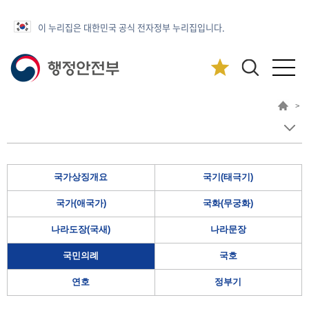
이 누리집은 대한민국 공식 전자정부 누리집입니다.
>
국가상징개요
국기(태극기)
국가(애국가)
국화(무궁화)
나라도장(국새)
나라문장
국민의례
국호
연호
정부기