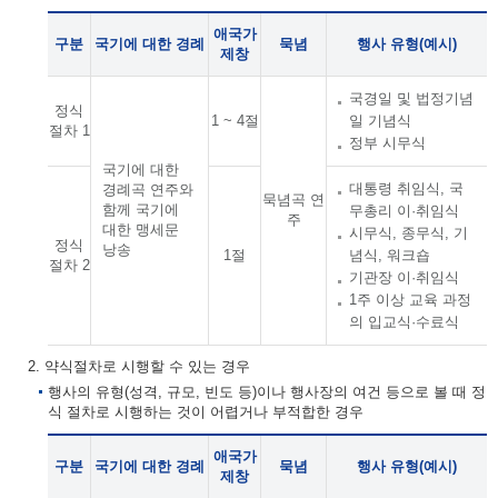
애국가
구분
국기에 대한 경례
묵념
행사 유형(예시)
제창
국경일 및 법정기념
정식
1 ~ 4절
일 기념식
절차 1
정부 시무식
국기에 대한
대통령 취임식, 국
경례곡 연주와
묵념곡 연
함께 국기에
무총리 이·취임식
주
대한 맹세문
시무식, 종무식, 기
정식
낭송
1절
념식, 워크숍
절차 2
기관장 이·취임식
1주 이상 교육 과정
의 입교식·수료식
2. 약식절차로 시행할 수 있는 경우
행사의 유형(성격, 규모, 빈도 등)이나 행사장의 여건 등으로 볼 때 정
식 절차로 시행하는 것이 어렵거나 부적합한 경우
애국가
구분
국기에 대한 경례
묵념
행사 유형(예시)
제창