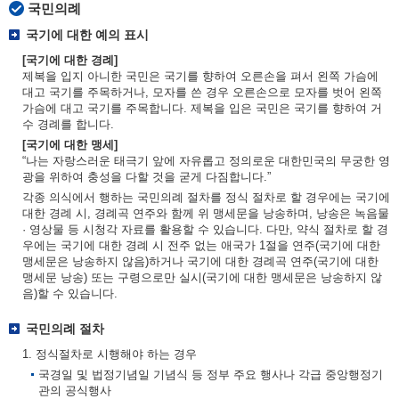
국민의례
국기에 대한 예의 표시
[국기에 대한 경례]
제복을 입지 아니한 국민은 국기를 향하여 오른손을 펴서 왼쪽 가슴에
대고 국기를 주목하거나, 모자를 쓴 경우 오른손으로 모자를 벗어 왼쪽
가슴에 대고 국기를 주목합니다. 제복을 입은 국민은 국기를 향하여 거
수 경례를 합니다.
[국기에 대한 맹세]
“나는 자랑스러운 태극기 앞에 자유롭고 정의로운 대한민국의 무궁한 영
광을 위하여 충성을 다할 것을 굳게 다짐합니다.”
각종 의식에서 행하는 국민의례 절차를 정식 절차로 할 경우에는 국기에
대한 경례 시, 경례곡 연주와 함께 위 맹세문을 낭송하며, 낭송은 녹음물
· 영상물 등 시청각 자료를 활용할 수 있습니다. 다만, 약식 절차로 할 경
우에는 국기에 대한 경례 시 전주 없는 애국가 1절을 연주(국기에 대한
맹세문은 낭송하지 않음)하거나 국기에 대한 경례곡 연주(국기에 대한
맹세문 낭송) 또는 구령으로만 실시(국기에 대한 맹세문은 낭송하지 않
음)할 수 있습니다.
국민의례 절차
1. 정식절차로 시행해야 하는 경우
국경일 및 법정기념일 기념식 등 정부 주요 행사나 각급 중앙행정기
관의 공식행사