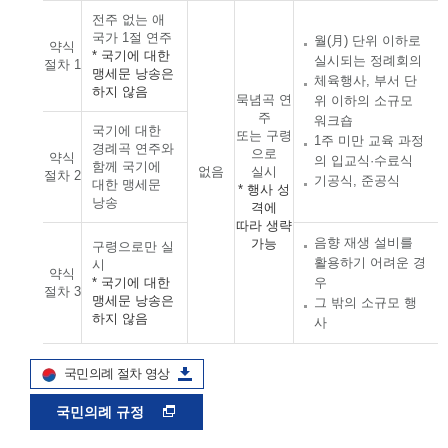
전주 없는 애
국가 1절 연주
월(月) 단위 이하로
약식
* 국기에 대한
실시되는 정례회의
절차 1
맹세문 낭송은
체육행사, 부서 단
하지 않음
묵념곡 연
위 이하의 소규모
주
워크숍
국기에 대한
또는 구령
1주 미만 교육 과정
경례곡 연주와
으로
약식
의 입교식·수료식
함께 국기에
없음
실시
절차 2
기공식, 준공식
대한 맹세문
* 행사 성
낭송
격에
따라 생략
음향 재생 설비를
가능
구령으로만 실
활용하기 어려운 경
시
약식
* 국기에 대한
우
절차 3
맹세문 낭송은
그 밖의 소규모 행
하지 않음
사
국민의례 절차 영상
국민의례 규정