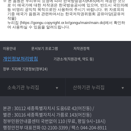
※ 본 음원은 우리부의 요청에 따라 한국방송공사(KBS)에서 제공한 것으
로 이 애국가에 대한 저작권은 한국방송공사에 있으며, 반드시 국민의례
등 비영리 공익적 목적으로만 사용하여 주시기 바랍니다. 위 자료외의
기증 애국가 음원과 관련하여서는 한국저작권위원회 공유마당(공유저
작물)
누리집
(https://gongu.copyright.or.kr/gongu/main/main.do)
에서 확인하
여 사용하실 수 있음을 알려드립니다.
이용안내
문서보기 프로그램
저작권정책
개인정보처리방침
기관소개(직원검색, 약도 등)
정부·지자체 기관정보(정부24)
소속기관 누리집
산하기관 누리집
본관 : 30112 세종특별자치시 도움6로 42(어진동) /
별관 : 30116 세종특별자치시 가름로 143(어진동)
정부민원안내콜센터 국번없이
110
(무료, 평일 9시~18시)
행정안전부 대표전화
02-2100-3399
/ 팩스 044-204-8911