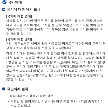
국민의례
국기에 대한 예의 표시
[국기에 대한 경례]
제복을 입지 아니한 국민은 국기를 향하여 오른손을 펴서 왼쪽 가슴에
대고 국기를 주목하거나, 모자를 쓴 경우 오른손으로 모자를 벗어 왼쪽
가슴에 대고 국기를 주목합니다. 제복을 입은 국민은 국기를 향하여 거
수 경례를 합니다.
[국기에 대한 맹세]
“나는 자랑스러운 태극기 앞에 자유롭고 정의로운 대한민국의 무궁한 영
광을 위하여 충성을 다할 것을 굳게 다짐합니다.”
각종 의식에서 행하는 국민의례 절차를 정식 절차로 할 경우에는 국기에
대한 경례 시, 경례곡 연주와 함께 위 맹세문을 낭송하며, 낭송은 녹음물
· 영상물 등 시청각 자료를 활용할 수 있습니다. 다만, 약식 절차로 할 경
우에는 국기에 대한 경례 시 전주 없는 애국가 1절을 연주(국기에 대한
맹세문은 낭송하지 않음)하거나 국기에 대한 경례곡 연주(국기에 대한
맹세문 낭송) 또는 구령으로만 실시(국기에 대한 맹세문은 낭송하지 않
음)할 수 있습니다.
국민의례 절차
1. 정식절차로 시행해야 하는 경우
국경일 및 법정기념일 기념식 등 정부 주요 행사나 각급 중앙행정기
관의 공식행사