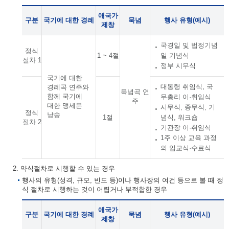
애국가
구분
국기에 대한 경례
묵념
행사 유형(예시)
제창
국경일 및 법정기념
정식
1 ~ 4절
일 기념식
절차 1
정부 시무식
국기에 대한
대통령 취임식, 국
경례곡 연주와
묵념곡 연
함께 국기에
무총리 이·취임식
주
대한 맹세문
시무식, 종무식, 기
정식
낭송
1절
념식, 워크숍
절차 2
기관장 이·취임식
1주 이상 교육 과정
의 입교식·수료식
2. 약식절차로 시행할 수 있는 경우
행사의 유형(성격, 규모, 빈도 등)이나 행사장의 여건 등으로 볼 때 정
식 절차로 시행하는 것이 어렵거나 부적합한 경우
애국가
구분
국기에 대한 경례
묵념
행사 유형(예시)
제창