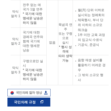
전주 없는 애
국가 1절 연주
월(月) 단위 이하로
약식
* 국기에 대한
실시되는 정례회의
절차 1
맹세문 낭송은
체육행사, 부서 단
하지 않음
묵념곡 연
위 이하의 소규모
주
워크숍
국기에 대한
또는 구령
1주 미만 교육 과정
경례곡 연주와
으로
약식
의 입교식·수료식
함께 국기에
없음
실시
절차 2
기공식, 준공식
대한 맹세문
* 행사 성
낭송
격에
따라 생략
음향 재생 설비를
가능
구령으로만 실
활용하기 어려운 경
시
약식
* 국기에 대한
우
절차 3
맹세문 낭송은
그 밖의 소규모 행
하지 않음
사
국민의례 절차 영상
국민의례 규정