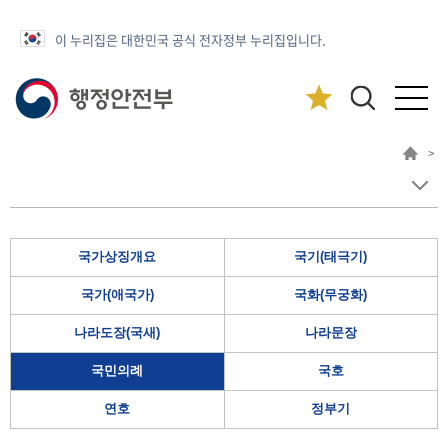
이 누리집은 대한민국 공식 전자정부 누리집입니다.
>
국가상징개요
국기(태극기)
국가(애국가)
국화(무궁화)
나라도장(국새)
나라문장
국민의례
국호
연호
정부기