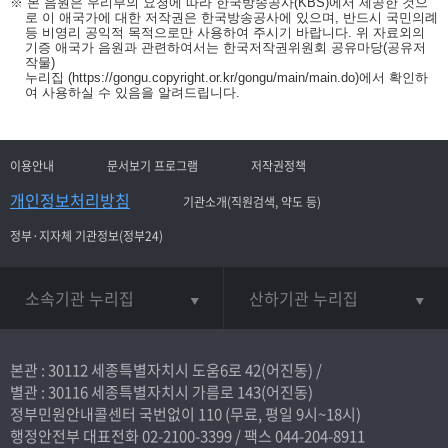
※ 본 음원은 우리부의 요청에 따라 한국방송공사(KBS)에서 제공한 것으
로 이 애국가에 대한 저작권은 한국방송공사에 있으며, 반드시 국민의례
등 비영리 공익적 목적으로만 사용하여 주시기 바랍니다. 위 자료외의
기증 애국가 음원과 관련하여서는 한국저작권위원회 공유마당(공유저
작물)
누리집
(https://gongu.copyright.or.kr/gongu/main/main.do)
에서 확인하
여 사용하실 수 있음을 알려드립니다.
이용안내
문서보기 프로그램
저작권정책
개인정보처리방침
기관소개(직원검색, 약도 등)
정부·지자체 기관정보(정부24)
소속기관 누리집
산하기관 누리집
본관 : 30112 세종특별자치시 도움6로 42(어진동) /
별관 : 30116 세종특별자치시 가름로 143(어진동)
정부민원안내콜센터 국번없이
110
(무료, 평일 9시~18시)
행정안전부 대표전화
02-2100-3399
/ 팩스 044-204-8911