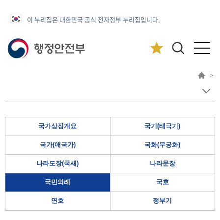
이 누리집은 대한민국 공식 전자정부 누리집입니다.
>
국가상징개요
국기(태극기)
국가(애국가)
국화(무궁화)
나라도장(국새)
나라문장
국민의례
국호
연호
정부기