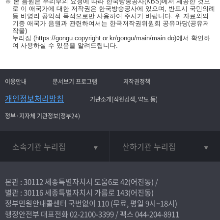
※ 본 음원은 우리부의 요청에 따라 한국방송공사(KBS)에서 제공한 것으
로 이 애국가에 대한 저작권은 한국방송공사에 있으며, 반드시 국민의례
등 비영리 공익적 목적으로만 사용하여 주시기 바랍니다. 위 자료외의
기증 애국가 음원과 관련하여서는 한국저작권위원회 공유마당(공유저
작물)
누리집
(https://gongu.copyright.or.kr/gongu/main/main.do)
에서 확인하
여 사용하실 수 있음을 알려드립니다.
이용안내
문서보기 프로그램
저작권정책
개인정보처리방침
기관소개(직원검색, 약도 등)
정부·지자체 기관정보(정부24)
소속기관 누리집
산하기관 누리집
본관 : 30112 세종특별자치시 도움6로 42(어진동) /
별관 : 30116 세종특별자치시 가름로 143(어진동)
정부민원안내콜센터 국번없이
110
(무료, 평일 9시~18시)
행정안전부 대표전화
02-2100-3399
/ 팩스 044-204-8911