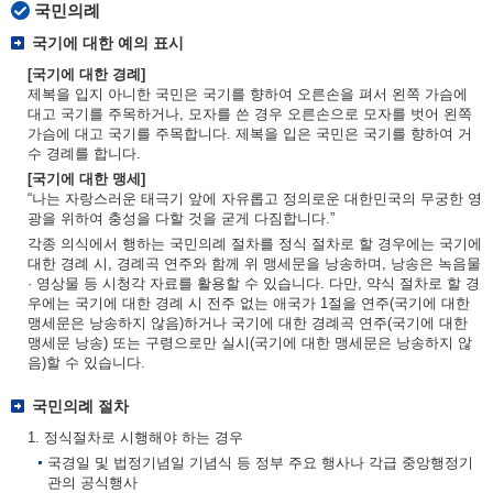
국민의례
국기에 대한 예의 표시
[국기에 대한 경례]
제복을 입지 아니한 국민은 국기를 향하여 오른손을 펴서 왼쪽 가슴에
대고 국기를 주목하거나, 모자를 쓴 경우 오른손으로 모자를 벗어 왼쪽
가슴에 대고 국기를 주목합니다. 제복을 입은 국민은 국기를 향하여 거
수 경례를 합니다.
[국기에 대한 맹세]
“나는 자랑스러운 태극기 앞에 자유롭고 정의로운 대한민국의 무궁한 영
광을 위하여 충성을 다할 것을 굳게 다짐합니다.”
각종 의식에서 행하는 국민의례 절차를 정식 절차로 할 경우에는 국기에
대한 경례 시, 경례곡 연주와 함께 위 맹세문을 낭송하며, 낭송은 녹음물
· 영상물 등 시청각 자료를 활용할 수 있습니다. 다만, 약식 절차로 할 경
우에는 국기에 대한 경례 시 전주 없는 애국가 1절을 연주(국기에 대한
맹세문은 낭송하지 않음)하거나 국기에 대한 경례곡 연주(국기에 대한
맹세문 낭송) 또는 구령으로만 실시(국기에 대한 맹세문은 낭송하지 않
음)할 수 있습니다.
국민의례 절차
1. 정식절차로 시행해야 하는 경우
국경일 및 법정기념일 기념식 등 정부 주요 행사나 각급 중앙행정기
관의 공식행사