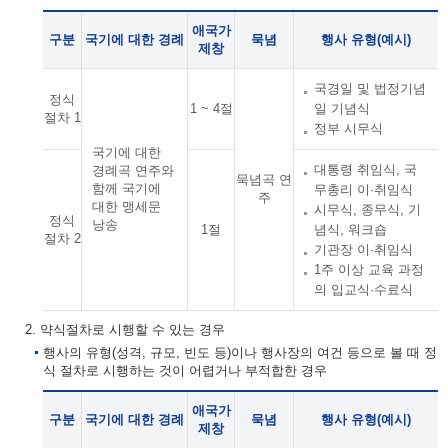
애국가
구분
국기에 대한 경례
묵념
행사 유형(예시)
제창
국경일 및 법정기념
정식
1 ~ 4절
일 기념식
절차 1
정부 시무식
국기에 대한
대통령 취임식, 국
경례곡 연주와
묵념곡 연
함께 국기에
무총리 이·취임식
주
대한 맹세문
시무식, 종무식, 기
정식
낭송
1절
념식, 워크숍
절차 2
기관장 이·취임식
1주 이상 교육 과정
의 입교식·수료식
2. 약식절차로 시행할 수 있는 경우
행사의 유형(성격, 규모, 빈도 등)이나 행사장의 여건 등으로 볼 때 정
식 절차로 시행하는 것이 어렵거나 부적합한 경우
애국가
구분
국기에 대한 경례
묵념
행사 유형(예시)
제창