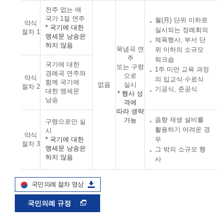
전주 없는 애
국가 1절 연주
월(月) 단위 이하로
약식
* 국기에 대한
실시되는 정례회의
절차 1
맹세문 낭송은
체육행사, 부서 단
하지 않음
묵념곡 연
위 이하의 소규모
주
워크숍
국기에 대한
또는 구령
1주 미만 교육 과정
경례곡 연주와
으로
약식
의 입교식·수료식
함께 국기에
없음
실시
절차 2
기공식, 준공식
대한 맹세문
* 행사 성
낭송
격에
따라 생략
음향 재생 설비를
가능
구령으로만 실
활용하기 어려운 경
시
약식
* 국기에 대한
우
절차 3
맹세문 낭송은
그 밖의 소규모 행
하지 않음
사
국민의례 절차 영상
국민의례 규정