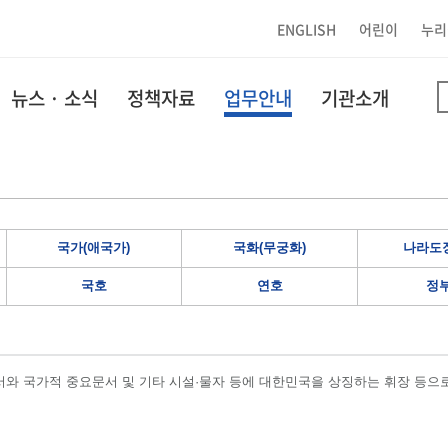
ENGLISH
어린이
누리
뉴스 · 소식
정책자료
업무안내
기관소개
국가(애국가)
국화(무궁화)
나라도장
국호
연호
정
와 국가적 중요문서 및 기타 시설·물자 등에 대한민국을 상징하는 휘장 등으