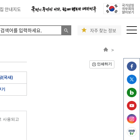
집 안내지도
자주 찾는 정보
>
인쇄하기
(국새)
부기
로 사용되고