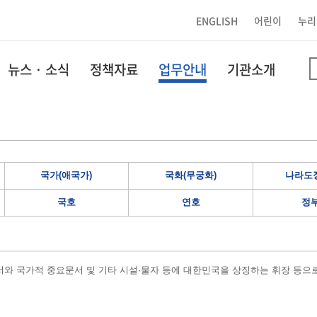
ENGLISH
어린이
누리
뉴스 · 소식
정책자료
업무안내
기관소개
국가(애국가)
국화(무궁화)
나라도장
국호
연호
정
와 국가적 중요문서 및 기타 시설·물자 등에 대한민국을 상징하는 휘장 등으