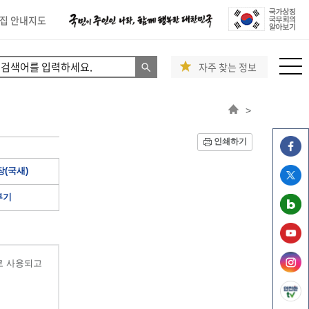
집 안내지도
자주 찾는 정보
>
인쇄하기
(국새)
부기
로 사용되고