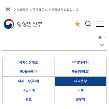
이 누리집은 대한민국 공식 전자정부 누리집입니다.
>
국가상징개요
국기(태극기)
국가(애국가)
국화(무궁화)
나라도장(국새)
나라문장
국민의례
국호
연호
정부기