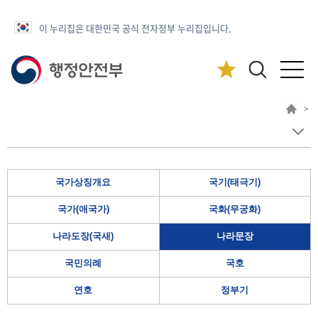
이 누리집은 대한민국 공식 전자정부 누리집입니다.
>
국가상징개요
국기(태극기)
국가(애국가)
국화(무궁화)
나라도장(국새)
나라문장
국민의례
국호
연호
정부기