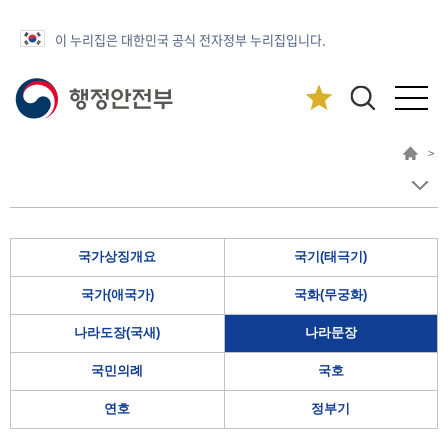
이 누리집은 대한민국 공식 전자정부 누리집입니다.
>
국가상징개요
국기(태극기)
국가(애국가)
국화(무궁화)
나라도장(국새)
나라문장
국민의례
국호
연호
정부기