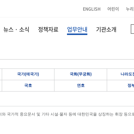
ENGLISH
어린이
누리
뉴스 · 소식
정책자료
업무안내
기관소개
국가(애국가)
국화(무궁화)
나라도장
국호
연호
정
와 국가적 중요문서 및 기타 시설·물자 등에 대한민국을 상징하는 휘장 등으