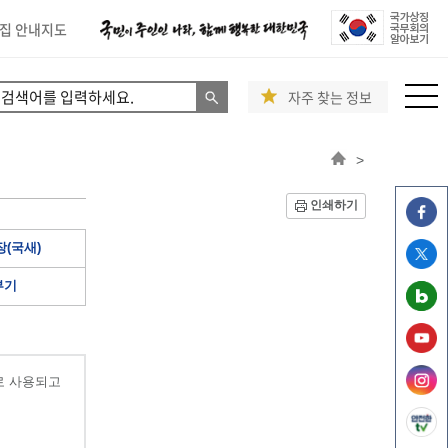
집 안내지도
자주 찾는 정보
>
인쇄하기
(국새)
부기
로 사용되고