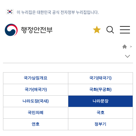
이 누리집은 대한민국 공식 전자정부 누리집입니다.
>
국가상징개요
국기(태극기)
국가(애국가)
국화(무궁화)
나라도장(국새)
나라문장
국민의례
국호
연호
정부기