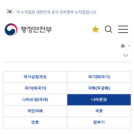
이 누리집은 대한민국 공식 전자정부 누리집입니다.
>
국가상징개요
국기(태극기)
국가(애국가)
국화(무궁화)
나라도장(국새)
나라문장
국민의례
국호
연호
정부기