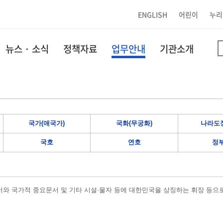
ENGLISH
어린이
누리
뉴스 · 소식
정책자료
업무안내
기관소개
국가(애국가)
국화(무궁화)
나라도장
국호
연호
정
와 국가적 중요문서 및 기타 시설·물자 등에 대한민국을 상징하는 휘장 등으