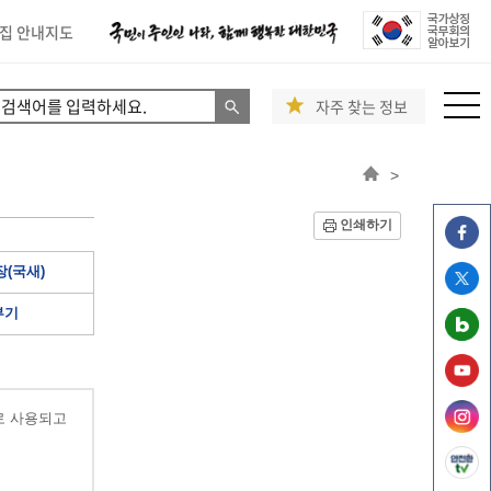
집 안내지도
자주 찾는 정보
>
인쇄하기
(국새)
부기
로 사용되고