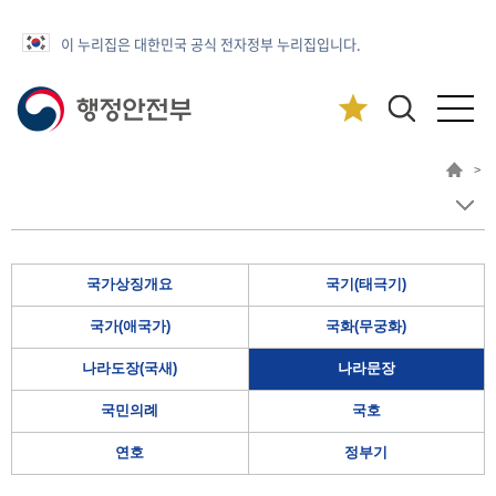
이 누리집은 대한민국 공식 전자정부 누리집입니다.
>
국가상징개요
국기(태극기)
국가(애국가)
국화(무궁화)
나라도장(국새)
나라문장
국민의례
국호
연호
정부기