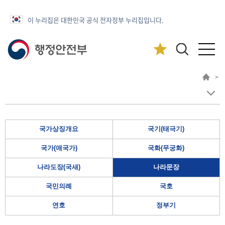
이 누리집은 대한민국 공식 전자정부 누리집입니다.
>
국가상징개요
국기(태극기)
국가(애국가)
국화(무궁화)
나라도장(국새)
나라문장
국민의례
국호
연호
정부기