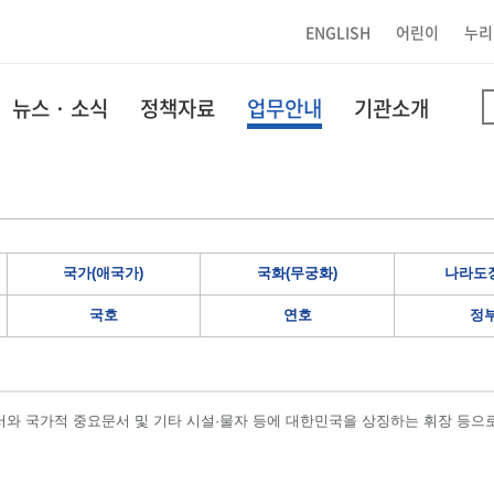
ENGLISH
어린이
누리
뉴스 · 소식
정책자료
업무안내
기관소개
국가(애국가)
국화(무궁화)
나라도장
국호
연호
정
와 국가적 중요문서 및 기타 시설·물자 등에 대한민국을 상징하는 휘장 등으