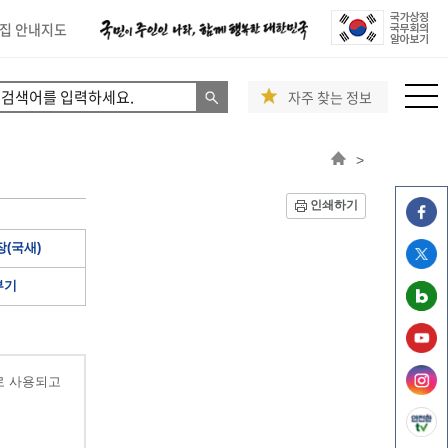
집 안내지도
자주 찾는 정보
>
인쇄하기
(국새)
부기
로 사용되고