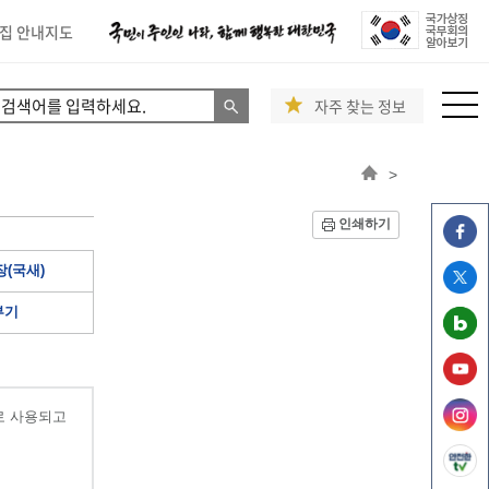
집 안내지도
자주 찾는 정보
>
인쇄하기
(국새)
부기
로 사용되고