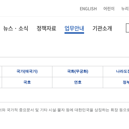
ENGLISH
어린이
누리
뉴스 · 소식
정책자료
업무안내
기관소개
국가(애국가)
국화(무궁화)
나라도장
국호
연호
정
와 국가적 중요문서 및 기타 시설·물자 등에 대한민국을 상징하는 휘장 등으