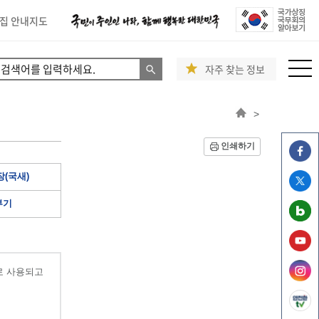
집 안내지도
자주 찾는 정보
>
인쇄하기
(국새)
부기
로 사용되고