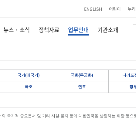
ENGLISH
어린이
누리
뉴스 · 소식
정책자료
업무안내
기관소개
국가(애국가)
국화(무궁화)
나라도장
국호
연호
정
와 국가적 중요문서 및 기타 시설·물자 등에 대한민국을 상징하는 휘장 등으