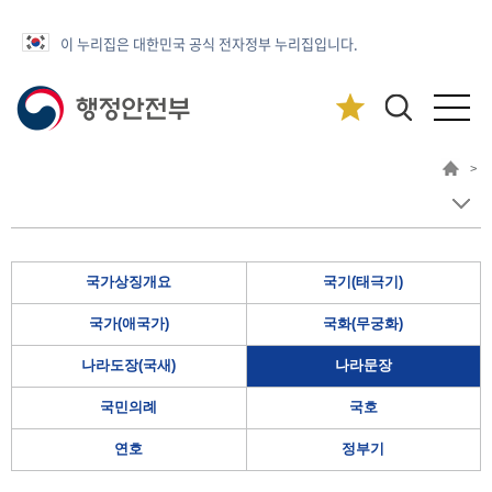
이 누리집은 대한민국 공식 전자정부 누리집입니다.
>
국가상징개요
국기(태극기)
국가(애국가)
국화(무궁화)
나라도장(국새)
나라문장
국민의례
국호
연호
정부기