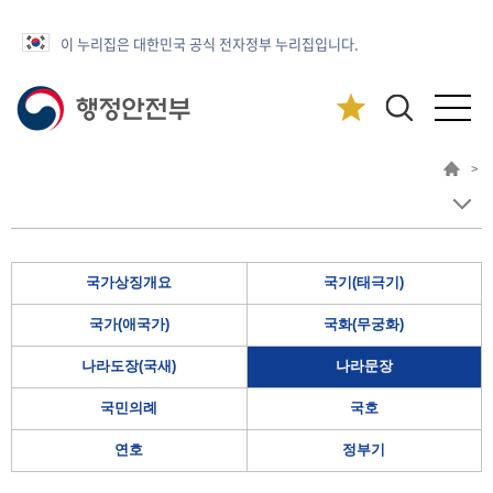
이 누리집은 대한민국 공식 전자정부 누리집입니다.
>
국가상징개요
국기(태극기)
국가(애국가)
국화(무궁화)
나라도장(국새)
나라문장
국민의례
국호
연호
정부기