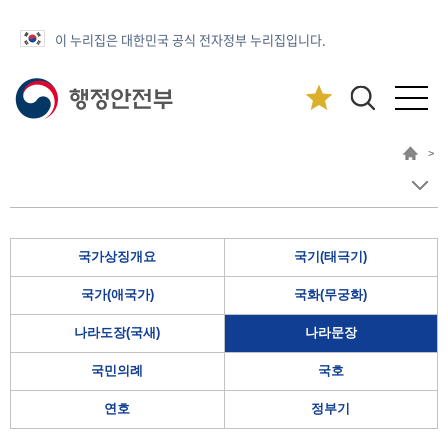
이 누리집은 대한민국 공식 전자정부 누리집입니다.
>
국가상징개요
국기(태극기)
국가(애국가)
국화(무궁화)
나라도장(국새)
나라문장
국민의례
국호
연호
정부기