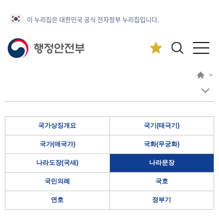
이 누리집은 대한민국 공식 전자정부 누리집입니다.
>
국가상징개요
국기(태극기)
국가(애국가)
국화(무궁화)
나라도장(국새)
나라문장
국민의례
국호
연호
정부기