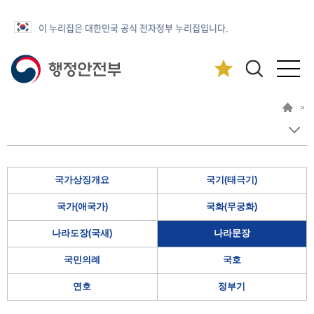
이 누리집은 대한민국 공식 전자정부 누리집입니다.
>
국가상징개요
국기(태극기)
국가(애국가)
국화(무궁화)
나라도장(국새)
나라문장
국민의례
국호
연호
정부기