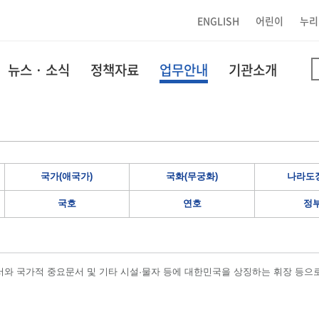
ENGLISH
어린이
누리
뉴스 · 소식
정책자료
업무안내
기관소개
국가(애국가)
국화(무궁화)
나라도장
국호
연호
정
와 국가적 중요문서 및 기타 시설·물자 등에 대한민국을 상징하는 휘장 등으