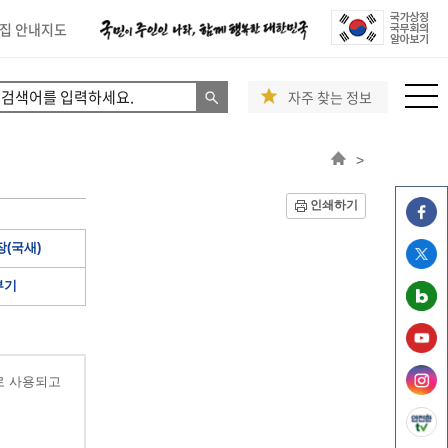
집 안내지도
자주 찾는 정보
>
인쇄하기
(국새)
부기
로 사용되고